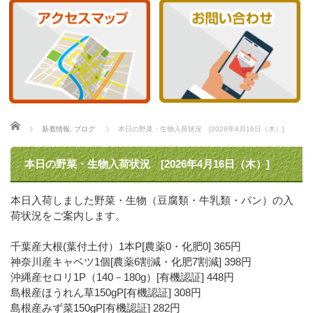
ホーム
新着情報
,
ブログ
本日の野菜・生物入荷状況 [2026年4月16日（木）]
本日の野菜・生物入荷状況 [2026年4月16日（木）]
本日入荷しました野菜・生物（豆腐類・牛乳類・パン）の入
荷状況をご案内します。
千葉産大根(葉付土付）1本P[農薬0・化肥0] 365円
神奈川産キャベツ1個[農薬6割減・化肥7割減] 398円
沖縄産セロリ1P（140－180g）[有機認証] 448円
島根産ほうれん草150gP[有機認証] 308円
島根産みず菜150gP[有機認証] 282円