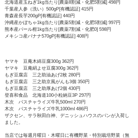
北海道産玉ねぎ1kg当たり[農薬8割減・化肥5割減] 498円
千葉産人参（洗い）500gP[有機認証] 415円
青森産長芋200gP[有機認証] 440円
沖縄産かぼちゃ1kg当たり[農薬5割減・化肥5割減] 997円
熊本産パール柑1kg当たり[農薬7割減・化肥0] 598円
メキシコ産バナナ570gP[有機認証] 408円
ヤマキ 豆庵木綿豆腐300g 362円
ヤマキ 豆庵絹よせ豆腐300g 362円
もぎ豆腐店 三之助油あげ2枚 280円
もぎ豆腐店 三之助京風がんも3個 350円
もぎ豆腐店 三之助厚あげ2個 430円
登喜和食品 北海道100小粒納豆3P 297円
木次 パスチャライズ牛乳500ml 270円
木次 パスチャライズ牛乳1000ml 486円
ザクセン、サラ秋田白神、デニッシュハウスのパンが入荷し
ました。
当店では毎週月曜日・木曜日に有機野菜・特別栽培野菜（無