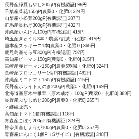
長野産緑豆もやし200gP[有機認証] 96円
千葉産菜花150gP[農薬0・化肥0] 324円
山梨産小松菜200gP[有機認証] 307円
群馬産長ねぎ300gP[有機認証] 432円
沖縄産いんげん100gP[有機認証] 415円
埼玉産きゅうり3本P[農薬7割減・化肥0] 415円
熊本産ズッキーニ1本[農薬0・化肥０] 365円
鹿児島産そら豆300gP[有機認証] 797円
高知産ピーマン150gP[農薬0・化肥0] 315円
宮崎産赤ピーマン150gP[農薬6割減・化肥0] 324円
長崎産ブロッコリー1個P[有機認証] 482円
沖縄産ミニトマト150gP[有機認証] 415円
長野産ホワイトえのき200gP[農薬0・化肥0] 199円
北海道産原木生椎茸（原木栽培）100gP[農薬0・化肥0] 389円
長野産ぶなしめじ200gP[農薬0・化肥0] 265円
＜継続販売＞
高知産トマト1箱[有機認証] 118円
青森産ごぼう200gP[有機認証] 324円
神奈川産しょうが100gP[農薬0・化肥0] 357円
青森産にんにく1個P（Sサイズ）[有機認証] 348円