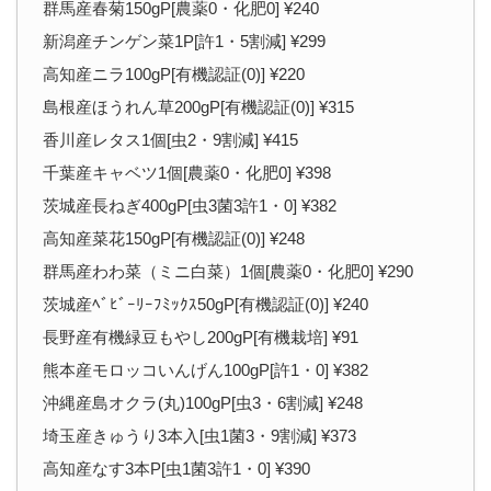
群馬産春菊150gP[農薬0・化肥0] ¥240
新潟産チンゲン菜1P[許1・5割減] ¥299
高知産ニラ100gP[有機認証(0)] ¥220
島根産ほうれん草200gP[有機認証(0)] ¥315
香川産レタス1個[虫2・9割減] ¥415
千葉産キャベツ1個[農薬0・化肥0] ¥398
茨城産長ねぎ400gP[虫3菌3許1・0] ¥382
高知産菜花150gP[有機認証(0)] ¥248
群馬産わわ菜（ミニ白菜）1個[農薬0・化肥0] ¥290
茨城産ﾍﾞﾋﾞｰﾘｰﾌﾐｯｸｽ50gP[有機認証(0)] ¥240
長野産有機緑豆もやし200gP[有機栽培] ¥91
熊本産モロッコいんげん100gP[許1・0] ¥382
沖縄産島オクラ(丸)100gP[虫3・6割減] ¥248
埼玉産きゅうり3本入[虫1菌3・9割減] ¥373
高知産なす3本P[虫1菌3許1・0] ¥390