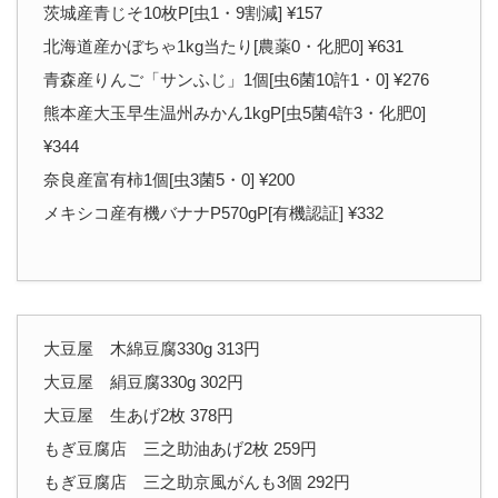
茨城産青じそ10枚P[虫1・9割減] ¥157
北海道産かぼちゃ1kg当たり[農薬0・化肥0] ¥631
青森産りんご「サンふじ」1個[虫6菌10許1・0] ¥276
熊本産大玉早生温州みかん1kgP[虫5菌4許3・化肥0]
¥344
奈良産富有柿1個[虫3菌5・0] ¥200
メキシコ産有機バナナP570gP[有機認証] ¥332
大豆屋 木綿豆腐330g 313円
大豆屋 絹豆腐330g 302円
大豆屋 生あげ2枚 378円
もぎ豆腐店 三之助油あげ2枚 259円
もぎ豆腐店 三之助京風がんも3個 292円