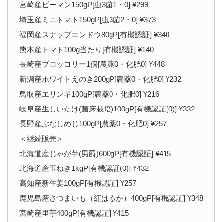
宮崎産ピーマン150gP[虫3菌1・0] ¥299
埼玉産ミニトマト150gP[虫3菌2・0] ¥373
福岡産スナップエンドウ80gP[有機認証] ¥340
熊本産トマト100g当たり[有機認証] ¥140
長崎産ブロッコリー1個[農薬0・化肥0] ¥448
新潟産ホワイトえのき200gP[農薬0・化肥0] ¥232
鳥取産エリンギ100gP[農薬0・化肥0] ¥216
岐阜産生しいたけ(菌床栽培)100gP[有機認証(0)] ¥332
長野産ぶなしめじ100gP[農薬0・化肥0] ¥257
＜継続販売＞
北海道産じゃが芋(男爵)600gP[有機認証] ¥415
北海道産玉ねぎ1kgP[有機認証(0)] ¥432
高知産新生姜100gP[有機認証] ¥257
鹿児島産さつまいも（紅はるか）400gP[有機認証] ¥348
宮崎産里芋400gP[有機認証] ¥415