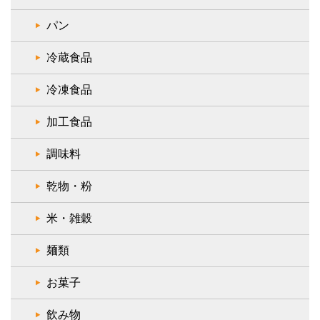
パン
冷蔵食品
冷凍食品
加工食品
調味料
乾物・粉
米・雑穀
麺類
お菓子
飲み物