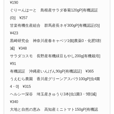
¥190
ぐりーんはーと 島根産サラダ春菊120gP[有機認証
(0)] ¥257
甘楽有機生産組合 群馬産長ネギ300gP[有機認証(0)]
¥423
黒崎研究会 神奈川産春キャベツ1個[農薬0・化肥5割
減] ¥348
サラダコスモ 長野産有機緑豆もやし200g[有機栽培]
¥91
有機認証 沖縄産いんげん90gP[有機認証] ¥365
うえむら農園 香川産グリーンアスパラ100gP[虫4菌
4・0] ¥315
ヘルシー深谷 埼玉産きゅうり3本[虫1菌3・9割減]
¥340
大地と自然の恵み 高知産ミニトマト150gP[有機認