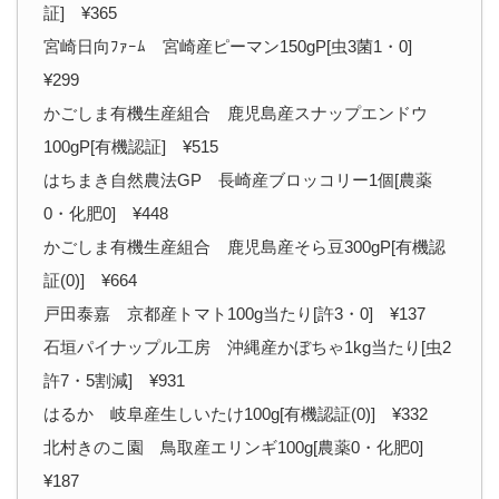
証] ¥365
宮崎日向ﾌｧｰﾑ 宮崎産ピーマン150gP[虫3菌1・0]
¥299
かごしま有機生産組合 鹿児島産スナップエンドウ
100gP[有機認証] ¥515
はちまき自然農法GP 長崎産ブロッコリー1個[農薬
0・化肥0] ¥448
かごしま有機生産組合 鹿児島産そら豆300gP[有機認
証(0)] ¥664
戸田泰嘉 京都産トマト100g当たり[許3・0] ¥137
石垣パイナップル工房 沖縄産かぼちゃ1kg当たり[虫2
許7・5割減] ¥931
はるか 岐阜産生しいたけ100g[有機認証(0)] ¥332
北村きのこ園 鳥取産エリンギ100g[農薬0・化肥0]
¥187