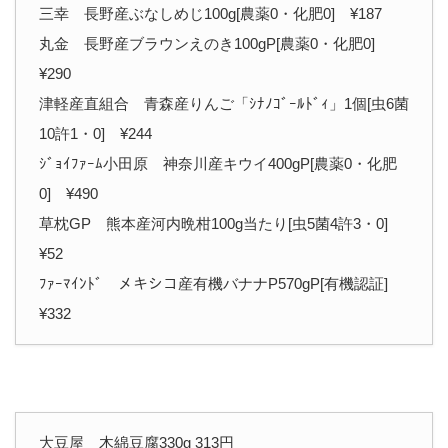
三幸 長野産ぶなしめじ100g[農薬0・化肥0] ¥187
丸金 長野産ブラウンえのき100gP[農薬0・化肥0]
¥290
津軽産直組合 青森産りんご「ｼﾅﾉｺﾞｰﾙﾄﾞｨ」1個[虫6菌
10許1・0] ¥244
ｼﾞｮｲﾌｧｰﾑ小田原 神奈川産キウイ400gP[農薬0・化肥
0] ¥490
草枕GP 熊本産河内晩柑100g当たり[虫5菌4許3・0]
¥52
ﾌｧｰﾏｲﾝﾄﾞ メキシコ産有機バナナP570gP[有機認証]
¥332
大豆屋 木綿豆腐330g 313円