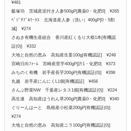
¥481
飯塚功 茨城産泥付き人参500gP[農薬0・化肥0] ¥265
ﾍﾞｼﾞﾀﾌﾞﾙﾜｰｸｽ 北海道産人参（洗い）400gP[0・5割
減] ¥274
さぬき有機生産組合 香川産紅くるり大根1本[有機認
証(0)] ¥332
大地と自然の恵み 高知産生姜100g[有機認証] ¥248
宮崎日向ﾌｧｰﾑ 宮崎産里芋400gP[許1・化肥0] ¥373
みちのく有機 岩手産長芋200gP[有機認証(0)] ¥398
丸越 岩手産にんにくL1個[有機認証] ¥456
さんぶ野菜NW 千葉産レタス1個[有機認証(0)] ¥224
高生連 高知産ほうれん草200gP[農薬0・化肥0] ¥340
ぐりーんはーと 島根産小松菜200gP[有機認証(0)]
¥274
大地と自然の恵み 高知産ニラ100gP[有機認証(0)]