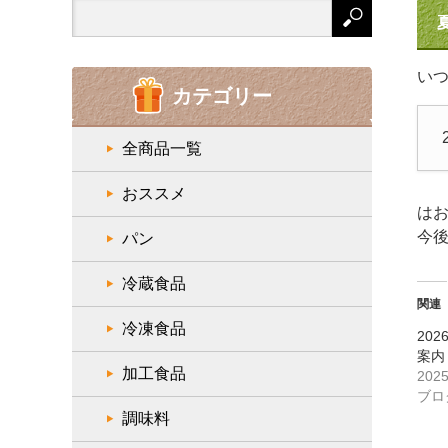
Search
for:
い
カテゴリー
全商品一覧
おススメ
は
今
パン
冷蔵食品
関連
冷凍食品
20
案内
加工食品
202
ブロ
調味料