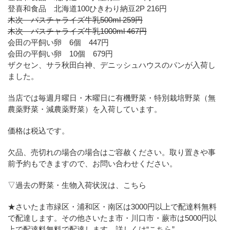
登喜和食品 北海道100ひきわり納豆2P 216円
木次 パスチャライズ牛乳500ml 259円
木次 パスチャライズ牛乳1000ml 467円
会田の平飼い卵 6個 447円
会田の平飼い卵 10個 679円
ザクセン、サラ秋田白神、デニッシュハウスのパンが入荷し
ました。
当店では毎週月曜日・木曜日に有機野菜・特別栽培野菜（無
農薬野菜・減農薬野菜）を入荷しています。
価格は税込です。
欠品、売切れの場合の場合はご容赦ください。取り置きや事
前予約もできますので、お問い合わせください。
▽過去の野菜・生物入荷状況は、こちら
★さいたま市緑区・浦和区・南区は3000円以上で配達料無料
で配達します。その他さいたま市・川口市・蕨市は5000円以
上で配達料無料で配達します。詳しくは
“こちら”
。