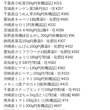
千葉産小松菜200gP[有機認証] ¥315
茨城産チンゲン菜2株P[虫2・0] ¥257
千葉産ほうれん草200gP[有機認証] ¥365
愛知産キャベツ1個[農薬0・化肥0] ¥465
沖縄産セロリ1P[有機認証] ¥332
茨城産長ネギ400gP[虫2菌4・0] ¥398
長野産有機緑豆もやし200gP[有機栽培] ¥96
静岡産菜花150gP[農薬0・化肥0] ¥307
沖縄産いんげん100gP[農薬0・化肥0] ¥432
愛知産カリフラワー小1個[農薬0・化肥0] ¥282
沖縄産きゅうり180gP[7割減・化肥0] ¥348
高知産なす3本P[7割減・0] ¥382
沖縄産ピーマン130gP[有機認証] ¥382
宮崎産赤ピーマン150gP[7割減・0] ¥315
沖縄産ミニトマト150gP[有機認証] ¥415
メキシコ産アボカド1個[有機認証] ¥415
千葉産スナップエンドウ100gP[5割減・0] ¥531
沖縄産かぼちゃ1kg当たり[7割減・6割減] ¥880
熊本産トマト100g当たり[有機認証] ¥74
沖縄産トマト300gP[有機認証] ¥697