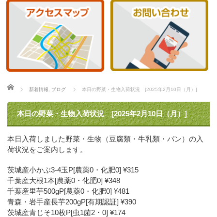
ホーム
新着情報
,
ブログ
本日の野菜・生物入荷状況 [2025年2月10日（月）]
本日の野菜・生物入荷状況 [2025年2月10日（月）]
本日入荷しました野菜・生物（豆腐類・牛乳類・パン）の入
荷状況をご案内します。
茨城産小かぶ3-4玉P[農薬0・化肥0] ¥315
千葉産大根1本[農薬0・化肥0] ¥348
千葉産里芋500gP[農薬0・化肥0] ¥481
青森・岩手産長芋200gP[有期認証] ¥390
茨城産青じそ10枚P[虫1菌2・0] ¥174