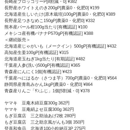
長崎産ブロッコリーP[8割減・0] ¥382
長野産ホワイトえのき200gP[農薬0・化肥0] ¥199
北海道産生しいたけ(原木栽培)100gP[農薬0・化肥0] ¥389
長野産足つきなめこ150gP[農薬0・化肥0] ¥332
熊本産パール柑100g当たり[有機認証] ¥100
メキシコ産有機バナナP570gP[有機認証] ¥388
＜継続販売＞
北海道産じゃがいも（メークイン）500gP[有機認証] ¥432
高知産生姜100gP[有機認証] ¥315
北海道産玉ねぎ1kg当たり[有期認証] ¥482
千葉産人参(洗い)500gP[有機認証] ¥365
青森産にんにく1個[有機認証] ¥423
千葉産べにはるか（さつま芋）700gP[農薬0・化肥0] ¥564
静岡県産青島みかん1kgP[農薬0・化肥0] ¥864
青森産りんご「ｻﾝふじ」1個[5割減・0] ¥378
ヤマキ 豆庵木綿豆腐300g 362円
ヤマキ 豆庵絹よせ豆腐300g 362円
もぎ豆腐店 三之助油あげ2枚 280円
もぎ豆腐店 三之助京風がんも3個 350円
登喜和食品 北海道100小粒納豆3P 275円