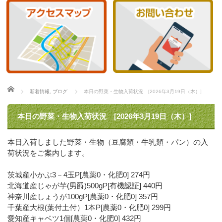
ホーム
新着情報
,
ブログ
本日の野菜・生物入荷状況 [2026年3月19日（木）]
本日の野菜・生物入荷状況 [2026年3月19日（木）]
本日入荷しました野菜・生物（豆腐類・牛乳類・パン）の入
荷状況をご案内します。
茨城産小かぶ3－4玉P[農薬0・化肥0] 274円
北海道産じゃが芋(男爵)500gP[有機認証] 440円
神奈川産しょうが100gP[農薬0・化肥0] 357円
千葉産大根(葉付土付）1本P[農薬0・化肥0] 299円
愛知産キャベツ1個[農薬0・化肥0] 432円