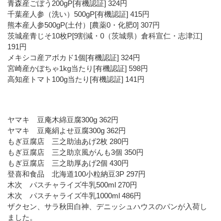
青森産ごぼう200gP[有機認証] 324円
千葉産人参（洗い）500gP[有機認証] 415円
熊本産人参500gP(土付）[農薬0・化肥0] 307円
茨城産青じそ10枚P[9割減・0（茨城県）倉科宣仁・志津江]
191円
メキシコ産アボカド1個[有機認証] 324円
宮崎産かぼちゃ1kg当たり[有機認証] 598円
高知産トマト100g当たり[有機認証] 141円
ヤマキ 豆庵木綿豆腐300g 362円
ヤマキ 豆庵絹よせ豆腐300g 362円
もぎ豆腐店 三之助油あげ2枚 280円
もぎ豆腐店 三之助京風がんも3個 350円
もぎ豆腐店 三之助厚あげ2個 430円
登喜和食品 北海道100小粒納豆3P 297円
木次 パスチャライズ牛乳500ml 270円
木次 パスチャライズ牛乳1000ml 486円
ザクセン、サラ秋田白神、デニッシュハウスのパンが入荷し
ました。