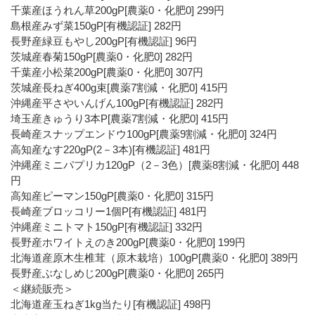
千葉産ほうれん草200gP[農薬0・化肥0] 299円
島根産みず菜150gP[有機認証] 282円
長野産緑豆もやし200gP[有機認証] 96円
茨城産春菊150gP[農薬0・化肥0] 282円
千葉産小松菜200gP[農薬0・化肥0] 307円
茨城産長ねぎ400g束[農薬7割減・化肥0] 415円
沖縄産平さやいんげん100gP[有機認証] 282円
埼玉産きゅうり3本P[農薬7割減・化肥0] 415円
長崎産スナップエンドウ100gP[農薬9割減・化肥0] 324円
高知産なす220gP(2－3本)[有機認証] 481円
沖縄産ミニパプリカ120gP（2－3色）[農薬8割減・化肥0] 448
円
高知産ピーマン150gP[農薬0・化肥0] 315円
長崎産ブロッコリー1個P[有機認証] 481円
沖縄産ミニトマト150gP[有機認証] 332円
長野産ホワイトえのき200gP[農薬0・化肥0] 199円
北海道産原木生椎茸（原木栽培）100gP[農薬0・化肥0] 389円
長野産ぶなしめじ200gP[農薬0・化肥0] 265円
＜継続販売＞
北海道産玉ねぎ1kg当たり[有機認証] 498円