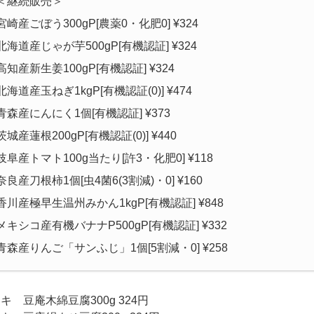
＜継続販売＞
宮崎産ごぼう300gP[農薬0・化肥0] ¥324
北海道産じゃが芋500gP[有機認証] ¥324
高知産新生姜100gP[有機認証] ¥324
北海道産玉ねぎ1kgP[有機認証(0)] ¥474
青森産にんにく1個[有機認証] ¥373
茨城産蓮根200gP[有機認証(0)] ¥440
岐阜産トマト100g当たり[許3・化肥0] ¥118
奈良産刀根柿1個[虫4菌6(3割減)・0] ¥160
香川産極早生温州みかん1kgP[有機認証] ¥848
メキシコ産有機バナナP500gP[有機認証] ¥332
青森産りんご「サンふじ」1個[5割減・0] ¥258
キ 豆庵木綿豆腐300g 324円