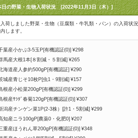
本日の野菜・生物入荷状況 [2022年11月3日（木）]
日入荷しました野菜・生物（豆腐類・牛乳類・パン）の入荷状
案内します。
千葉産小かぶ3-5玉P[有機認証(0)] ¥298
群馬産大根1本[８割減・５割減] ¥265
北海道産人参約500gP[有機認証] ¥290
茨城産青じそ10枚P[虫1・9割減] ¥157
島根産小松菜200gP[有機認証(0)] ¥299
島根産ｻﾗﾀﾞ春菊120gP[有機認証(0)] ¥307
新潟産チンゲン菜1P(2-3株）[許1・5割減] ¥299
高知産ニラ100gP[農薬0・化肥0] ¥207
三重産ほうれん草200gP[有機認証(0)] ¥348