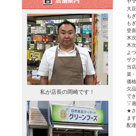
店舗案内
ヤマ
大豆
もぎ
もぎ
登喜
木次
木次
よつ
ザ
当
菜
価
欠
私が店長の岡崎です！
で
▽
★さ
ます
配