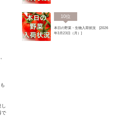
10位
本日の野菜・生物入荷状況 [2026
年3月23日（月）]
た。
野
約も
達し
料で