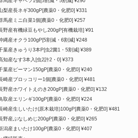
群馬産キャベツ1個[5割減・5割減] ¥290
山梨産長ネギ300gP[農薬0・化肥0] ¥331
群馬産ミニ白菜1個[農薬0・化肥0] ¥257
長野産有機緑豆もやし200gP[有機栽培] ¥91
沖縄産オクラ100gP[5割減・6割減] ¥248
千葉産きゅうり3本P[虫2菌1・5割減] ¥389
高知産なす3本入[虫2許2・0] ¥373
千葉産ピーマン150gP[農薬0・化肥0] ¥240
長崎産ブロッコリー1個[農薬0・化肥0] ¥481
長野産ホワイトえのき200gP[農薬0・化肥0] ¥132
鳥取産エリンギ100gP[農薬0・化肥0] ¥224
長崎産生しいたけ(原木栽培)100gP[農薬0・化肥0] ¥481
長野産ぶなしめじ200gP[農薬0・化肥0] ¥265
新潟産まいたけ100gP[農薬0・化肥0] ¥407