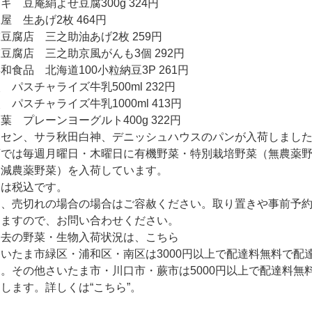
キ 豆庵絹よせ豆腐300g 324円
屋 生あげ2枚 464円
豆腐店 三之助油あげ2枚 259円
豆腐店 三之助京風がんも3個 292円
和食品 北海道100小粒納豆3P 261円
 パスチャライズ牛乳500ml 232円
 パスチャライズ牛乳1000ml 413円
葉 プレーンヨーグルト400g 322円
クセン、サラ秋田白神、デニッシュハウスのパンが入荷しまし
店では毎週月曜日・木曜日に有機野菜・特別栽培野菜（無農薬
・減農薬野菜）を入荷しています。
格は税込です。
品、売切れの場合の場合はご容赦ください。取り置きや事前予
きますので、お問い合わせください。
過去の野菜・生物入荷状況は、こちら
いたま市緑区・浦和区・南区は3000円以上で配達料無料で配
。その他さいたま市・川口市・蕨市は5000円以上で配達料無
達します。詳しくは
“こちら”
。