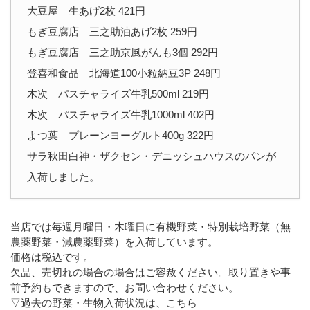
大豆屋 生あげ2枚 421円
もぎ豆腐店 三之助油あげ2枚 259円
もぎ豆腐店 三之助京風がんも3個 292円
登喜和食品 北海道100小粒納豆3P 248円
木次 パスチャライズ牛乳500ml 219円
木次 パスチャライズ牛乳1000ml 402円
よつ葉 プレーンヨーグルト400g 322円
サラ秋田白神・ザクセン・デニッシュハウスのパンが
入荷しました。
当店では毎週月曜日・木曜日に有機野菜・特別栽培野菜（無
農薬野菜・減農薬野菜）を入荷しています。
価格は税込です。
欠品、売切れの場合の場合はご容赦ください。取り置きや事
前予約もできますので、お問い合わせください。
▽過去の野菜・生物入荷状況は、こちら