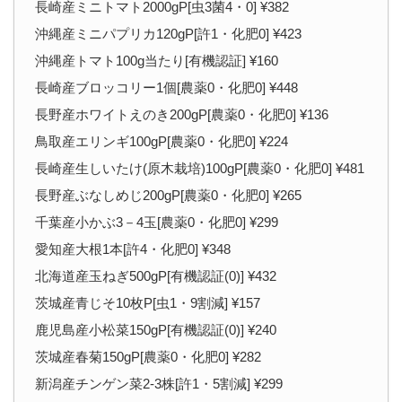
長崎産ミニトマト2000gP[虫3菌4・0] ¥382
沖縄産ミニパプリカ120gP[許1・化肥0] ¥423
沖縄産トマト100g当たり[有機認証] ¥160
長崎産ブロッコリー1個[農薬0・化肥0] ¥448
長野産ホワイトえのき200gP[農薬0・化肥0] ¥136
鳥取産エリンギ100gP[農薬0・化肥0] ¥224
長崎産生しいたけ(原木栽培)100gP[農薬0・化肥0] ¥481
長野産ぶなしめじ200gP[農薬0・化肥0] ¥265
千葉産小かぶ3－4玉[農薬0・化肥0] ¥299
愛知産大根1本[許4・化肥0] ¥348
北海道産玉ねぎ500gP[有機認証(0)] ¥432
茨城産青じそ10枚P[虫1・9割減] ¥157
鹿児島産小松菜150gP[有機認証(0)] ¥240
茨城産春菊150gP[農薬0・化肥0] ¥282
新潟産チンゲン菜2-3株[許1・5割減] ¥299