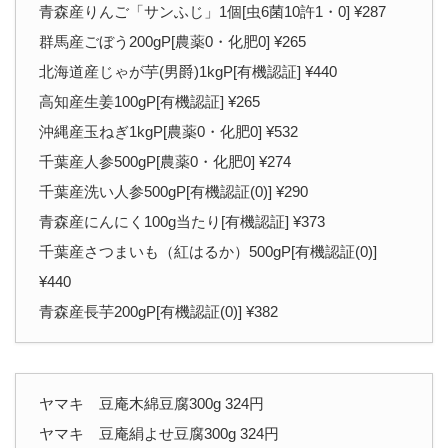
青森産りんご「サンふじ」1個[虫6菌10許1・0] ¥287
群馬産ごぼう200gP[農薬0・化肥0] ¥265
北海道産じゃが芋(男爵)1kgP[有機認証] ¥440
高知産生姜100gP[有機認証] ¥265
沖縄産玉ねぎ1kgP[農薬0・化肥0] ¥532
千葉産人参500gP[農薬0・化肥0] ¥274
千葉産洗い人参500gP[有機認証(0)] ¥290
青森産にんにく100g当たり[有機認証] ¥373
千葉産さつまいも（紅はるか）500gP[有機認証(0)]
¥440
青森産長芋200gP[有機認証(0)] ¥382
ヤマキ 豆庵木綿豆腐300g 324円
ヤマキ 豆庵絹よせ豆腐300g 324円