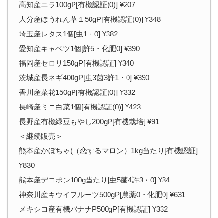
高知産ニラ100gP[有機認証(0)] ¥207
大分産ほうれん草１50gP[有機認証(0)] ¥348
埼玉産レタス1個[虫1・0] ¥382
愛知産キャベツ1個[許5・化肥0] ¥390
福岡産セロリ150gP[有機認証] ¥340
茨城産長ネギ400gP[虫3菌3許1・0] ¥390
香川産菜花150gP[有機認証(0)] ¥332
長崎産ミニ白菜1個[有機認証(0)] ¥423
長野産有機緑豆もやし200gP[有機栽培] ¥91
＜継続販売＞
熊本産かぼちゃ(（恋するマロン）1kg当たり[有機認証]
¥830
熊本産デコポン100g当たり[虫5菌4許3・0] ¥84
神奈川産キウイフルーツ500gP[農薬0・化肥0] ¥631
メキシコ産有機バナナP500gP[有機認証] ¥332