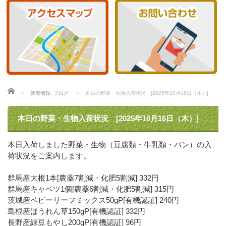
ホーム
新着情報
,
ブログ
本日の野菜・生物入荷状況 [2025年10月16日（木）]
本日の野菜・生物入荷状況 [2025年10月16日（木）]
本日入荷しました野菜・生物（豆腐類・牛乳類・パン）の入
荷状況をご案内します。
群馬産大根1本[農薬7割減・化肥5割減] 332円
群馬産キャベツ1個[農薬6割減・化肥5割減] 315円
茨城産ベビーリーフミックス50gP[有機認証] 240円
島根産ほうれん草150gP[有機認証] 332円
長野産緑豆もやし200gP[有機認証] 96円