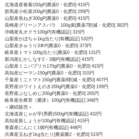
北海道産春菊150gP[農薬0・化肥0] 415円
群馬産小松菜200gP[農薬0・化肥0] 299円
山梨産長ねぎ300gP[農薬0・化肥0] 415円
長崎産グリーンアスパラ 100g束[農薬7割減・化肥0] 382円
沖縄産丸オクラ100gP[有機認証] 315円
山梨産かぼちゃ1kg当たり[有機認証] 532円
山梨産きゅうり3本P[農薬0・化肥0] 373円
岐阜産トマト100g当たり[農薬0・化肥0] 131円
新潟産むかしなす2－3個P[有機認証] 415円
山梨産ミニパプリカ170gP[農薬0・化肥0] 415円
高知産ピーマン150gP[農薬0・化肥0] 315円
千葉産ミニトマト150gP[農薬8割減・化肥0] 407円
長野産ホワイトえのき200gP[農薬0・化肥0] 199円
長野産ぶなしめじ200gP[農薬0・化肥0] 265円
岐阜産生椎茸（菌床）100gP[有機認証] 348円
＜継続販売＞
北海道産じゃが芋(男爵)500gP[有機認証] 432円
高知産新しょうが100gP[有機認証] 415円
青森産にんにく1個P[有機認証] 448円
兵庫産玉ねぎ1kg当たり[農薬菌2・化肥0] 515円