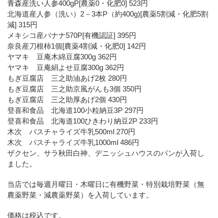
青森産洗い人参400gP[農薬0・化肥0] 523円
北海道産人参（洗い）2－3本P（約400g)[農薬5割減・化肥5割
減] 315円
メキシコ産バナナ570P[有機認証] 395円
奈良産刀根柿1個[農薬4割減・化肥0] 142円
ヤマキ 豆庵木綿豆腐300g 362円
ヤマキ 豆庵絹よせ豆腐300g 362円
もぎ豆腐店 三之助油あげ2枚 280円
もぎ豆腐店 三之助京風がんも3個 350円
もぎ豆腐店 三之助厚あげ2個 430円
登喜和食品 北海道100小粒納豆3P 297円
登喜和食品 北海道100ひきわり納豆2P 233円
木次 パスチャライズ牛乳500ml 270円
木次 パスチャライズ牛乳1000ml 486円
ザクセン、サラ秋田白神、デニッシュハウスのパンが入荷し
ました。
当店では毎週月曜日・木曜日に有機野菜・特別栽培野菜（無
農薬野菜・減農薬野菜）を入荷しています。
価格は税込です。