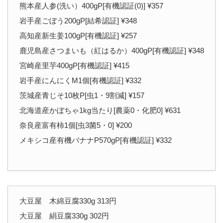
熊本産人参(洗い）400gP[有機認証(0)] ¥357
岩手産ごぼう200gP[結希認証] ¥348
高知産新生姜100gP[有機認証] ¥257
鹿児島産さつまいも（紅はるか）400gP[有機認証] ¥348
宮崎産里芋400gP[有機認証] ¥415
岩手産にんにくM1個[有機認証] ¥332
茨城産青じそ10枚P[虫1・9割減] ¥157
北海道産かぼちゃ1kg当たり[農薬0・化肥0] ¥631
奈良産富有柿1個[虫3菌5・0] ¥200
メキシコ産有機バナナP570gP[有機認証] ¥332
大豆屋 木綿豆腐330g 313円
大豆屋 絹豆腐330g 302円