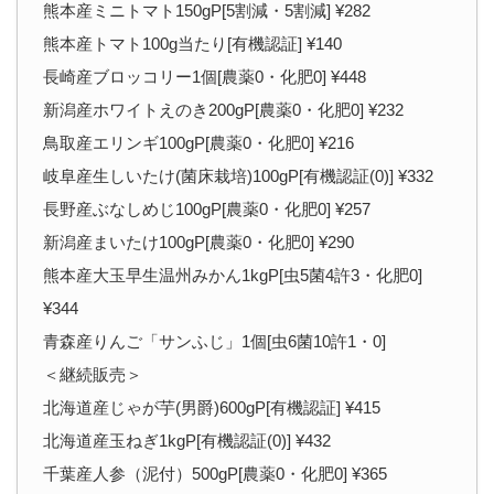
熊本産ミニトマト150gP[5割減・5割減] ¥282
熊本産トマト100g当たり[有機認証] ¥140
長崎産ブロッコリー1個[農薬0・化肥0] ¥448
新潟産ホワイトえのき200gP[農薬0・化肥0] ¥232
鳥取産エリンギ100gP[農薬0・化肥0] ¥216
岐阜産生しいたけ(菌床栽培)100gP[有機認証(0)] ¥332
長野産ぶなしめじ100gP[農薬0・化肥0] ¥257
新潟産まいたけ100gP[農薬0・化肥0] ¥290
熊本産大玉早生温州みかん1kgP[虫5菌4許3・化肥0]
¥344
青森産りんご「サンふじ」1個[虫6菌10許1・0]
＜継続販売＞
北海道産じゃが芋(男爵)600gP[有機認証] ¥415
北海道産玉ねぎ1kgP[有機認証(0)] ¥432
千葉産人参（泥付）500gP[農薬0・化肥0] ¥365