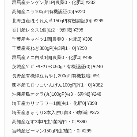
群馬産チンゲン菜1P[農薬0・化肥0] ¥232
高知産ニラ100gP[有機認証(0)] ¥220
北海道産ほうれん草150gP[有機認証(0)] ¥299
香川産レタス1個[虫2・9割減] ¥398
千葉産キャベツ1個[農薬0・化肥0] ¥398
千葉産長ねぎ300gP[虫3菌1・0] ¥290
群馬産ミニ白菜1個[農薬0・化肥0] ¥498
茨城産ﾍﾞﾋﾞｰﾘｰﾌﾐｯｸｽ50gP[有機認証(0)] ¥240
長野産有機緑豆もやし200gP[有機栽培] ¥91
熊本産モロッコいんげん100gP[許1・0] ¥382
沖縄産島オクラ(丸)100gP[虫3・6割減] ¥248
埼玉産カリフラワー1個[虫1・化肥0] ¥398
埼玉産きゅうり3本入[虫1菌3・9割減] ¥373
高知産なす3本P[虫1菌3許1・0] ¥390
宮崎産ピーマン150gP[虫3菌1・0] ¥299