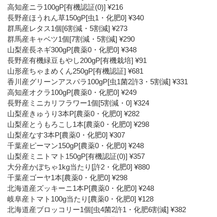
高知産ニラ100gP[有機認証(0)] ¥216
長野産ほうれん草150gP[虫1・化肥0] ¥340
群馬産レタス1個[6割減・5割減] ¥273
群馬産キャベツ1個[7割減・5割減] ¥290
山梨産長ネギ300gP[農薬0・化肥0] ¥348
長野産有機緑豆もやし200gP[有機栽培] ¥91
山形産ちゃまめくん250gP[有機認証] ¥681
香川産グリーンアスパラ100gP[虫1菌2許3・5割減] ¥331
高知産オクラ100gP[農薬0・化肥0] ¥249
長野産ミニカリフラワー1個[5割減・0] ¥324
山梨産きゅうり3本P[農薬0・化肥0] ¥282
山梨産とうもろこし1本[農薬0・化肥0] ¥298
山梨産なす3本P[農薬0・化肥0] ¥307
千葉産ピーマン150gP[農薬0・化肥0] ¥248
山梨産ミニトマト150gP[有機認証(0)] ¥357
大分産かぼちゃ1kg当たり[許2・化肥0] ¥880
千葉産ゴーヤ1本[農薬0・化肥0] ¥298
北海道産ズッキーニ1本P[農薬0・化肥0] ¥248
岐阜産トマト100g当たり[農薬0・化肥0] ¥128
北海道産ブロッコリー1個[虫4菌2許1・化肥6割減] ¥382