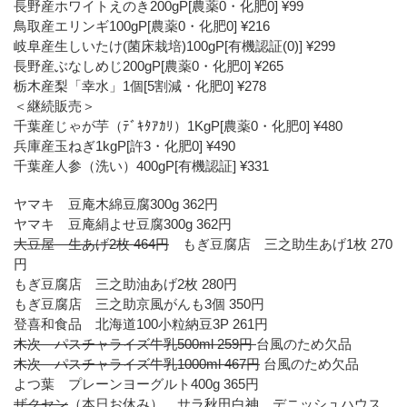
長野産ホワイトえのき200gP[農薬0・化肥0] ¥99
鳥取産エリンギ100gP[農薬0・化肥0] ¥216
岐阜産生しいたけ(菌床栽培)100gP[有機認証(0)] ¥299
長野産ぶなしめじ200gP[農薬0・化肥0] ¥265
栃木産梨「幸水」1個[5割減・化肥0] ¥278
＜継続販売＞
千葉産じゃが芋（ﾃﾞｷﾀｱｶﾘ）1KgP[農薬0・化肥0] ¥480
兵庫産玉ねぎ1kgP[許3・化肥0] ¥490
千葉産人参（洗い）400gP[有機認証] ¥331
ヤマキ 豆庵木綿豆腐300g 362円
ヤマキ 豆庵絹よせ豆腐300g 362円
大豆屋 生あげ2枚 464円
もぎ豆腐店 三之助生あげ1枚 270
円
もぎ豆腐店 三之助油あげ2枚 280円
もぎ豆腐店 三之助京風がんも3個 350円
登喜和食品 北海道100小粒納豆3P 261円
木次 パスチャライズ牛乳500ml 259円
台風のため欠品
木次 パスチャライズ牛乳1000ml 467円
台風のため欠品
よつ葉 プレーンヨーグルト400g 365円
ザクセン
（本日お休み）、サラ秋田白神、デニッシュハウス