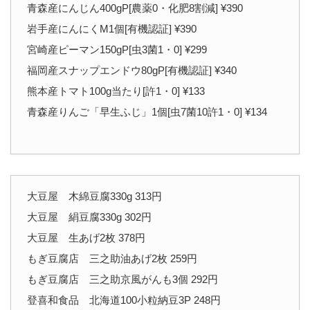
青森産にんじん400gP[農薬0・化肥8割減] ¥390
岩手産にんにくM1個[有機認証] ¥390
宮崎産ピーマン150gP[虫3菌1・0] ¥299
福岡産スナップエンドウ80gP[有機認証] ¥340
熊本産トマト100g当たり[許1・0] ¥133
青森産りんご「早生ふじ」1個[虫7菌10許1・0] ¥134
大豆屋 木綿豆腐330g 313円
大豆屋 絹豆腐330g 302円
大豆屋 生あげ2枚 378円
もぎ豆腐店 三之助油あげ2枚 259円
もぎ豆腐店 三之助京風がんも3個 292円
登喜和食品 北海道100小粒納豆3P 248円