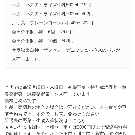
木次 パスチャライズ牛乳500ml 219円
木次 パスチャライズ牛乳1000ml 402円
よつ葉 プレーンヨーグルト400g 322円
会田の平飼い卵 6個 370円
会田の平飼い卵 10個 588円
サラ秋田白神・ザクセン・デニッシュハウスのパンが
入荷しました。
当店では毎週月曜日・木曜日に有機野菜・特別栽培野菜（無
農薬野菜・減農薬野菜）を入荷しています。
価格は税込です。
欠品、売切れの場合の場合はご容赦ください。取り置きや事
前予約もできますので、お問い合わせください。
▽過去の野菜・生物入荷状況は、こちら
★さいたま市緑区・浦和区・南区は3000円以上で配達料無料
で配達します。その他さいたま市・川口市・蕨市は5000円以