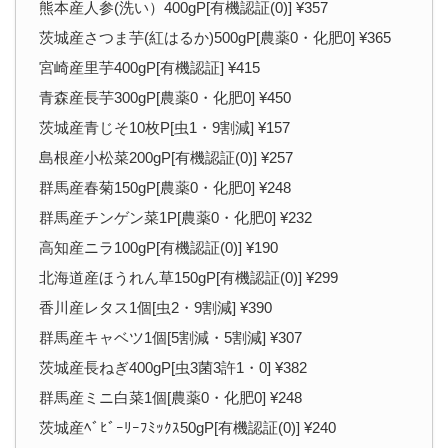
熊本産人参(洗い）400gP[有機認証(0)] ¥357
茨城産さつま芋(紅はるか)500gP[農薬0・化肥0] ¥365
宮崎産里芋400gP[有機認証] ¥415
青森産長芋300gP[農薬0・化肥0] ¥450
茨城産青じそ10枚P[虫1・9割減] ¥157
島根産小松菜200gP[有機認証(0)] ¥257
群馬産春菊150gP[農薬0・化肥0] ¥248
群馬産チンゲン菜1P[農薬0・化肥0] ¥232
高知産ニラ100gP[有機認証(0)] ¥190
北海道産ほうれん草150gP[有機認証(0)] ¥299
香川産レタス1個[虫2・9割減] ¥390
群馬産キャベツ1個[5割減・5割減] ¥307
茨城産長ねぎ400gP[虫3菌3許1・0] ¥382
群馬産ミニ白菜1個[農薬0・化肥0] ¥248
茨城産ﾍﾞﾋﾞｰﾘｰﾌﾐｯｸｽ50gP[有機認証(0)] ¥240