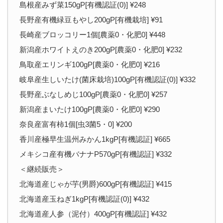
島根産みず菜150gP[有機認証(0)] ¥248
長野産有機緑豆もやし200gP[有機栽培] ¥91
長崎産ブロッコリー1個[農薬0・化肥0] ¥448
新潟産ホワイトえのき200gP[農薬0・化肥0] ¥232
鳥取産エリンギ100gP[農薬0・化肥0] ¥216
岐阜産生しいたけ(菌床栽培)100gP[有機認証(0)] ¥332
長野産ぶなしめじ100gP[農薬0・化肥0] ¥257
新潟産まいたけ100gP[農薬0・化肥0] ¥290
奈良産富有柿1個[虫3菌5・0] ¥200
香川産極早生温州みかん1kgP[有機認証] ¥665
メキシコ産有機バナナP570gP[有機認証] ¥332
＜継続販売＞
北海道産じゃが芋(男爵)600gP[有機認証] ¥415
北海道産玉ねぎ1kgP[有機認証(0)] ¥432
北海道産人参（泥付）400gP[有機認証] ¥432