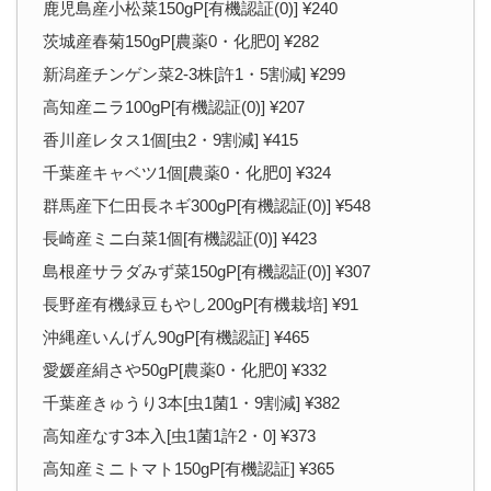
鹿児島産小松菜150gP[有機認証(0)] ¥240
茨城産春菊150gP[農薬0・化肥0] ¥282
新潟産チンゲン菜2-3株[許1・5割減] ¥299
高知産ニラ100gP[有機認証(0)] ¥207
香川産レタス1個[虫2・9割減] ¥415
千葉産キャベツ1個[農薬0・化肥0] ¥324
群馬産下仁田長ネギ300gP[有機認証(0)] ¥548
長崎産ミニ白菜1個[有機認証(0)] ¥423
島根産サラダみず菜150gP[有機認証(0)] ¥307
長野産有機緑豆もやし200gP[有機栽培] ¥91
沖縄産いんげん90gP[有機認証] ¥465
愛媛産絹さや50gP[農薬0・化肥0] ¥332
千葉産きゅうり3本[虫1菌1・9割減] ¥382
高知産なす3本入[虫1菌1許2・0] ¥373
高知産ミニトマト150gP[有機認証] ¥365