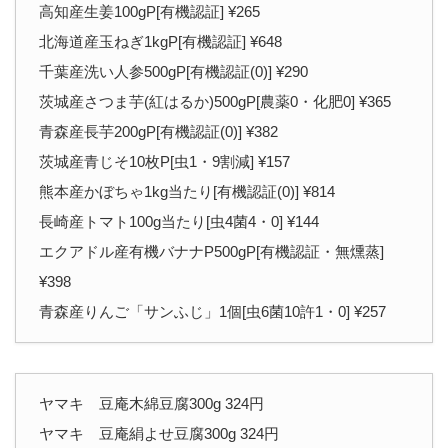
高知産生姜100gP[有機認証] ¥265
北海道産玉ねぎ1kgP[有機認証] ¥648
千葉産洗い人参500gP[有機認証(0)] ¥290
茨城産さつま芋(紅はるか)500gP[農薬0・化肥0] ¥365
青森産長芋200gP[有機認証(0)] ¥382
茨城産青じそ10枚P[虫1・9割減] ¥157
熊本産かぼちゃ1kg当たり[有機認証(0)] ¥814
長崎産トマト100g当たり[虫4菌4・0] ¥144
エクアドル産有機バナナP500gP[有機認証・無燻蒸]
¥398
青森産りんご「サンふじ」1個[虫6菌10許1・0] ¥257
ヤマキ 豆庵木綿豆腐300g 324円
ヤマキ 豆庵絹よせ豆腐300g 324円