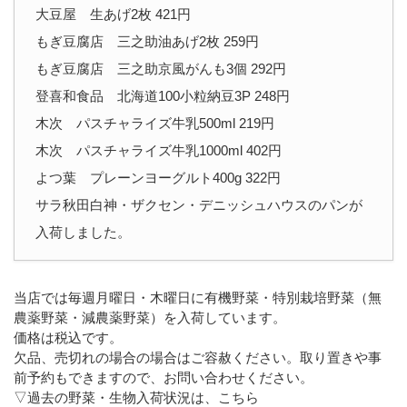
大豆屋 生あげ2枚 421円
もぎ豆腐店 三之助油あげ2枚 259円
もぎ豆腐店 三之助京風がんも3個 292円
登喜和食品 北海道100小粒納豆3P 248円
木次 パスチャライズ牛乳500ml 219円
木次 パスチャライズ牛乳1000ml 402円
よつ葉 プレーンヨーグルト400g 322円
サラ秋田白神・ザクセン・デニッシュハウスのパンが
入荷しました。
当店では毎週月曜日・木曜日に有機野菜・特別栽培野菜（無
農薬野菜・減農薬野菜）を入荷しています。
価格は税込です。
欠品、売切れの場合の場合はご容赦ください。取り置きや事
前予約もできますので、お問い合わせください。
▽過去の野菜・生物入荷状況は、こちら