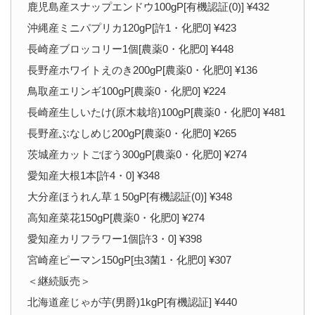
鹿児島産スナップエンドウ100gP[有機認証(0)] ¥432
沖縄産ミニパプリカ120gP[許1・化肥0] ¥423
長崎産ブロッコリー1個[農薬0・化肥0] ¥448
長野産ホワイトえのき200gP[農薬0・化肥0] ¥136
鳥取産エリンギ100gP[農薬0・化肥0] ¥224
長崎産生しいたけ(原木栽培)100gP[農薬0・化肥0] ¥481
長野産ぶなしめじ200gP[農薬0・化肥0] ¥265
茨城産カットごぼう300gP[農薬0・化肥0] ¥274
愛知産大根1本[許4・0] ¥348
大分産ほうれん草１50gP[有機認証(0)] ¥348
高知産菜花150gP[農薬0・化肥0] ¥274
愛知産カリフラワー1個[許3・0] ¥398
宮崎産ピーマン150gP[虫3菌1・化肥0] ¥307
＜継続販売＞
北海道産じゃが芋(男爵)1kgP[有機認証] ¥440