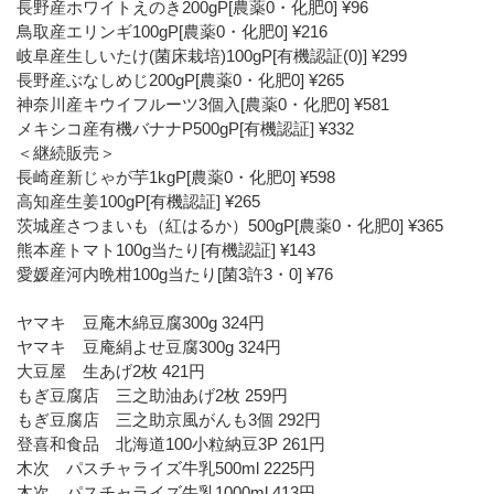
長野産ホワイトえのき200gP[農薬0・化肥0] ¥96
鳥取産エリンギ100gP[農薬0・化肥0] ¥216
岐阜産生しいたけ(菌床栽培)100gP[有機認証(0)] ¥299
長野産ぶなしめじ200gP[農薬0・化肥0] ¥265
神奈川産キウイフルーツ3個入[農薬0・化肥0] ¥581
メキシコ産有機バナナP500gP[有機認証] ¥332
＜継続販売＞
長崎産新じゃが芋1kgP[農薬0・化肥0] ¥598
高知産生姜100gP[有機認証] ¥265
茨城産さつまいも（紅はるか）500gP[農薬0・化肥0] ¥365
熊本産トマト100g当たり[有機認証] ¥143
愛媛産河内晩柑100g当たり[菌3許3・0] ¥76
ヤマキ 豆庵木綿豆腐300g 324円
ヤマキ 豆庵絹よせ豆腐300g 324円
大豆屋 生あげ2枚 421円
もぎ豆腐店 三之助油あげ2枚 259円
もぎ豆腐店 三之助京風がんも3個 292円
登喜和食品 北海道100小粒納豆3P 261円
木次 パスチャライズ牛乳500ml 2225円
木次 パスチャライズ牛乳1000ml 413円