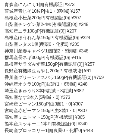
青森産にんにく1個[有機認証] ¥373
茨城産青じそ10枚P[虫1・9割減] ¥157
島根産小松菜200gP[有機認証(0)] ¥307
山梨産チンゲン菜2-4株[有機認証(0)] ¥248
高知産ニラ100gP[有機認証(0)] ¥207
島根産ほうれん草150gP[有機認証(0)] ¥324
山梨産レタス1個[農薬0・化肥0] ¥299
神奈川産春キャベツ1個[菌2・5割減] ¥348
群馬産長ネギ300gP[有機認証(0)] ¥415
島根産サラダみず菜150gP[有機認証(0)] ¥257
長野産有機緑豆もやし200gP[有機栽培] ¥91
香川産グリーンアスパラ150gP[有機認証(0)] ¥799
沖縄産オクラ100gP[虫3許1・6割減] ¥248
埼玉産きゅうり3本[6割減・8割減] ¥382
高知産なす3本入[5割減・0] ¥373
宮崎産ピーマン150gP[虫3菌1・0] ¥307
宮崎産赤ピーマン150gP[虫3菌1・0] ¥307
高知産ミニトマト150gP[有機認証] ¥365
熊本産ズッキーニ1本P[有機認証(0)] ¥340
長崎産ブロッコリー1個[農薬0・化肥0] ¥448