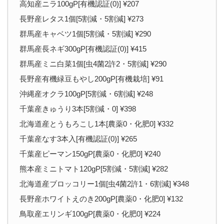
高知産ニラ100gP[有機認証(0)] ¥207
長野産レタス1個[5割減・5割減] ¥273
群馬産キャベツ1個[5割減・5割減] ¥290
群馬産長ネギ300gP[有機認証(0)] ¥415
群馬産ミニ白菜1個[虫4菌2許2・5割減] ¥290
長野産有機緑豆もやし200gP[有機栽培] ¥91
沖縄産オクラ100gP[5割減・6割減] ¥248
千葉産きゅうり3本[5割減・0] ¥398
北海道産とうもろこし1本[農薬0・化肥0] ¥332
千葉産なす3本入[有機認証(0)] ¥265
千葉産ピーマン150gP[農薬0・化肥0] ¥240
熊本産ミニトマト120gP[5割減・5割減] ¥282
北海道産ブロッコリー1個[虫4菌2許1・6割減] ¥348
長野産ホワイトえのき200gP[農薬0・化肥0] ¥132
鳥取産エリンギ100gP[農薬0・化肥0] ¥224