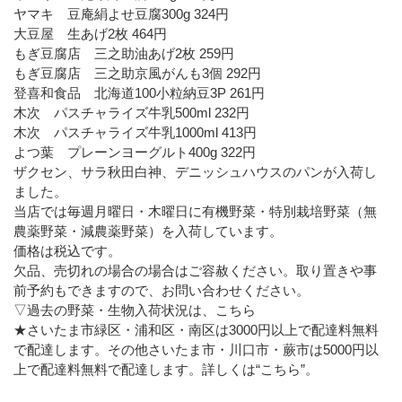
ヤマキ 豆庵絹よせ豆腐300g 324円
大豆屋 生あげ2枚 464円
もぎ豆腐店 三之助油あげ2枚 259円
もぎ豆腐店 三之助京風がんも3個 292円
登喜和食品 北海道100小粒納豆3P 261円
木次 パスチャライズ牛乳500ml 232円
木次 パスチャライズ牛乳1000ml 413円
よつ葉 プレーンヨーグルト400g 322円
ザクセン、サラ秋田白神、デニッシュハウスのパンが入荷し
ました。
当店では毎週月曜日・木曜日に有機野菜・特別栽培野菜（無
農薬野菜・減農薬野菜）を入荷しています。
価格は税込です。
欠品、売切れの場合の場合はご容赦ください。取り置きや事
前予約もできますので、お問い合わせください。
▽過去の野菜・生物入荷状況は、こちら
★さいたま市緑区・浦和区・南区は3000円以上で配達料無料
で配達します。その他さいたま市・川口市・蕨市は5000円以
上で配達料無料で配達します。詳しくは
“こちら”
。