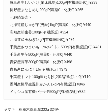
岐阜産生しいたけ(菌床栽培)100gP[有機認証(0)] ¥299
長野産ぶなしめじ200gP[農薬0・化肥0] ¥265
＜継続販売＞
北海道産じゃが芋(男爵)1kgP[農薬0・化肥0] ¥440
高知産新生姜100gP[有機認証] ¥324
北海道産玉ねぎ1kgP[有機認証(0)] ¥474
千葉産さつまいも（ｼﾙｸｽｲｰﾄ）500gP[有機認証(0)] ¥481
千葉産里芋500gP[農薬0・化肥0] ¥440
青森産長芋300gP[農薬0・化肥0] ¥498
青森産にんにく1個[有機認証] ¥373
千葉産トマト100g当たり[虫2菌3許9植1・0] ¥110
香川産極早生温州みかん1kgP[有機認証] ¥846
メキシコ産有機バナナP500gP[有機認証] ¥332
ヤマキ 豆庵木綿豆腐300g 324円