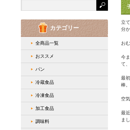
Search
for:
立
カテゴリー
分
全商品一覧
お
おススメ
今
て
パン
最
冷蔵食品
棒
冷凍食品
空
加工食品
最
ま
調味料