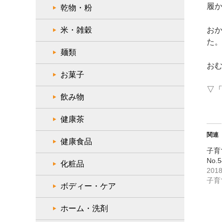
履
乾物・粉
米・雑穀
お
た
麺類
お
お菓子
▽
飲み物
健康茶
関連
健康食品
子育
No
化粧品
201
子育
ボディー・ケア
ホーム・洗剤