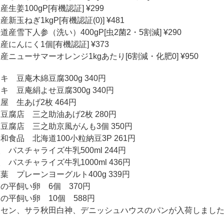
産生姜100gP[有機認証] ¥299
産新玉ねぎ1kgP[有機認証(0)] ¥481
道産雪下人参（洗い）400gP[虫2菌2・5割減] ¥290
産にんにく1個[有機認証] ¥373
産ニューサマーオレンジ1kgあたり[6割減・化肥0] ¥950
キ 豆庵木綿豆腐300g 340円
キ 豆庵絹よせ豆腐300g 340円
屋 生あげ2枚 464円
豆腐店 三之助油あげ2枚 280円
豆腐店 三之助京風がんも3個 350円
和食品 北海道100小粒納豆3P 261円
 パスチャライズ牛乳500ml 244円
 パスチャライズ牛乳1000ml 436円
葉 プレーンヨーグルト400g 339円
の平飼い卵 6個 370円
の平飼い卵 10個 588円
クセン、サラ秋田白神、デニッシュハウスのパンが入荷しまし