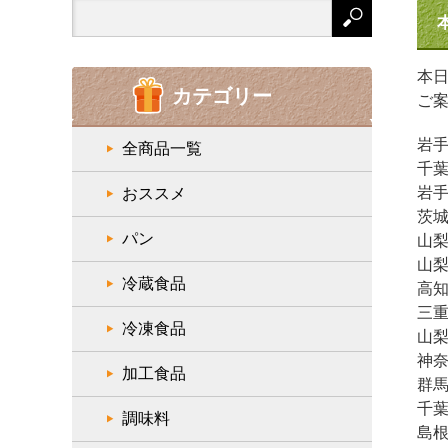
Search
for:
本
カテゴリー
ご
岩手
全商品一覧
千葉
岩手
おススメ
茨城
パン
山梨
山梨
冷蔵食品
高知
三重
冷凍食品
山梨
神奈
加工食品
群馬
千葉
調味料
島根