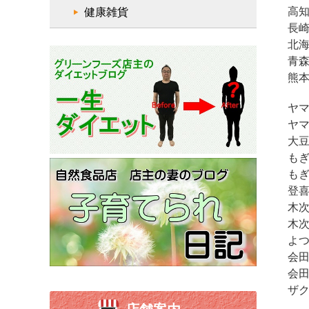
高知
健康雑貨
長崎
北海
青森
熊本
ヤマ
ヤマ
大豆
もぎ
もぎ
登喜
木次
木次
よつ
会田
会田
ザ