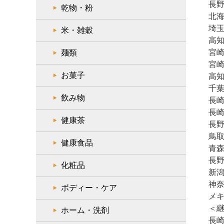
長野
乾物・粉
北海
埼玉
米・雑穀
高知
宮崎
麺類
宮崎
お菓子
高知
千葉
飲み物
長崎
長崎
健康茶
長野
鳥取
健康食品
青森
長野
化粧品
新潟
神奈
ボディー・ケア
メキ
＜
ホーム・洗剤
長崎