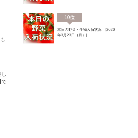
野
10位
本日の野菜・生物入荷状況 [2026
年3月23日（月）]
約も
達し
料で