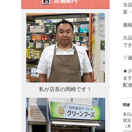
店舗案内
当
菜
価
欠
で
▽
★さ
ます
配
私が店長の岡崎です！
関連
本日
状況 
（木