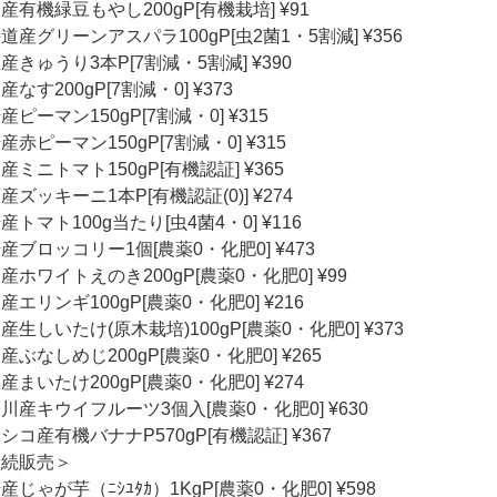
産有機緑豆もやし200gP[有機栽培] ¥91
道産グリーンアスパラ100gP[虫2菌1・5割減] ¥356
産きゅうり3本P[7割減・5割減] ¥390
産なす200gP[7割減・0] ¥373
産ピーマン150gP[7割減・0] ¥315
産赤ピーマン150gP[7割減・0] ¥315
産ミニトマト150gP[有機認証] ¥365
産ズッキーニ1本P[有機認証(0)] ¥274
産トマト100g当たり[虫4菌4・0] ¥116
産ブロッコリー1個[農薬0・化肥0] ¥473
産ホワイトえのき200gP[農薬0・化肥0] ¥99
産エリンギ100gP[農薬0・化肥0] ¥216
産生しいたけ(原木栽培)100gP[農薬0・化肥0] ¥373
産ぶなしめじ200gP[農薬0・化肥0] ¥265
産まいたけ200gP[農薬0・化肥0] ¥274
川産キウイフルーツ3個入[農薬0・化肥0] ¥630
シコ産有機バナナP570gP[有機認証] ¥367
継続販売＞
産じゃが芋（ﾆｼﾕﾀｶ）1KgP[農薬0・化肥0] ¥598