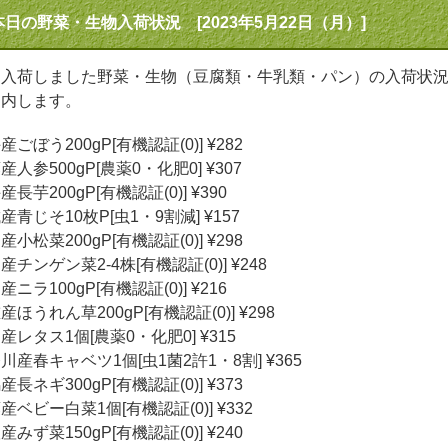
本日の野菜・生物入荷状況 [2023年5月22日（月）]
日入荷しました野菜・生物（豆腐類・牛乳類・パン）の入荷状
案内します。
産ごぼう200gP[有機認証(0)] ¥282
産人参500gP[農薬0・化肥0] ¥307
産長芋200gP[有機認証(0)] ¥390
産青じそ10枚P[虫1・9割減] ¥157
産小松菜200gP[有機認証(0)] ¥298
産チンゲン菜2-4株[有機認証(0)] ¥248
産ニラ100gP[有機認証(0)] ¥216
産ほうれん草200gP[有機認証(0)] ¥298
産レタス1個[農薬0・化肥0] ¥315
川産春キャベツ1個[虫1菌2許1・8割] ¥365
産長ネギ300gP[有機認証(0)] ¥373
産ベビー白菜1個[有機認証(0)] ¥332
産みず菜150gP[有機認証(0)] ¥240