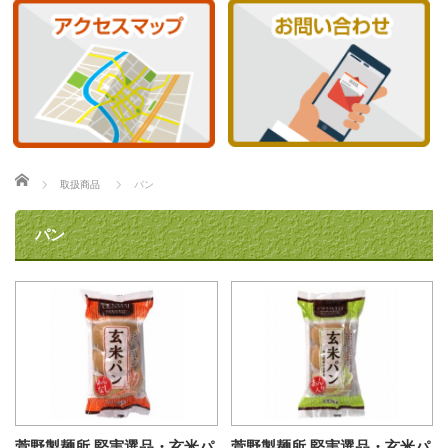
ホーム
取扱商品
パン
パン
菅野製麺所 堅実選品・玄米パ
菅野製麺所 堅実選品・玄米パ