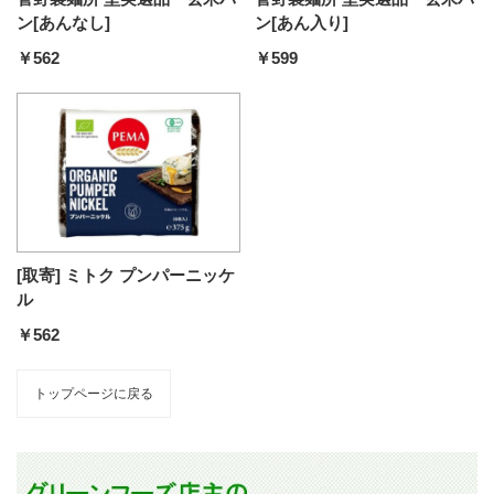
ン[あんなし]
ン[あん入り]
￥562
￥599
[取寄] ミトク プンパーニッケ
ル
￥562
トップページに戻る