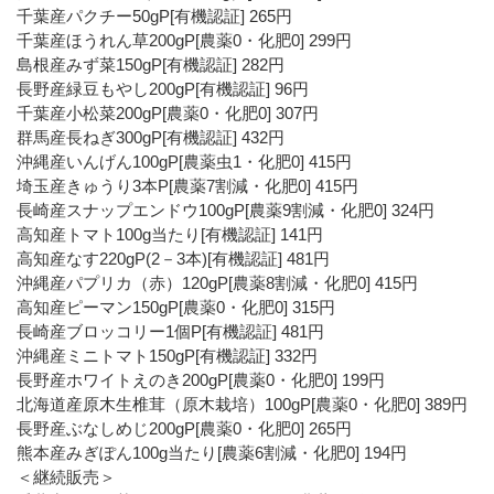
千葉産パクチー50gP[有機認証] 265円
千葉産ほうれん草200gP[農薬0・化肥0] 299円
島根産みず菜150gP[有機認証] 282円
長野産緑豆もやし200gP[有機認証] 96円
千葉産小松菜200gP[農薬0・化肥0] 307円
群馬産長ねぎ300gP[有機認証] 432円
沖縄産いんげん100gP[農薬虫1・化肥0] 415円
埼玉産きゅうり3本P[農薬7割減・化肥0] 415円
長崎産スナップエンドウ100gP[農薬9割減・化肥0] 324円
高知産トマト100g当たり[有機認証] 141円
高知産なす220gP(2－3本)[有機認証] 481円
沖縄産パプリカ（赤）120gP[農薬8割減・化肥0] 415円
高知産ピーマン150gP[農薬0・化肥0] 315円
長崎産ブロッコリー1個P[有機認証] 481円
沖縄産ミニトマト150gP[有機認証] 332円
長野産ホワイトえのき200gP[農薬0・化肥0] 199円
北海道産原木生椎茸（原木栽培）100gP[農薬0・化肥0] 389円
長野産ぶなしめじ200gP[農薬0・化肥0] 265円
熊本産みぎぽん100g当たり[農薬6割減・化肥0] 194円
＜継続販売＞