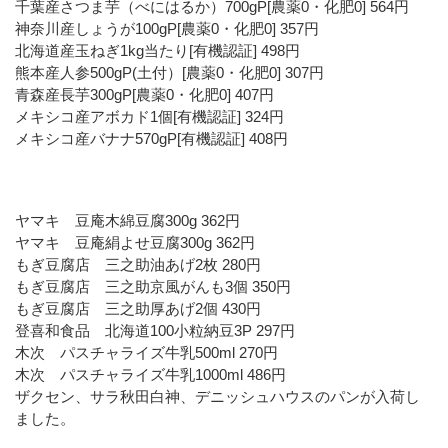
千葉産さつま芋（べにはるか）700gP[農薬0・化肥0] 564円
神奈川産しょうが100gP[農薬0・化肥0] 357円
北海道産玉ねぎ1kg当たり[有機認証] 498円
熊本産人参500gP(土付）[農薬0・化肥0] 307円
青森産長芋300gP[農薬0・化肥0] 407円
メキシコ産アボカド1個[有機認証] 324円
メキシコ産バナナ570gP[有機認証] 408円
ヤマキ 豆庵木綿豆腐300g 362円
ヤマキ 豆庵絹よせ豆腐300g 362円
もぎ豆腐店 三之助油あげ2枚 280円
もぎ豆腐店 三之助京風がんも3個 350円
もぎ豆腐店 三之助厚あげ2個 430円
登喜和食品 北海道100小粒納豆3P 297円
木次 パスチャライズ牛乳500ml 270円
木次 パスチャライズ牛乳1000ml 486円
ザクセン、サラ秋田白神、デニッシュハウスのパンが入荷し
ました。