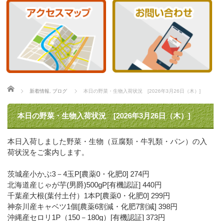
ホーム
新着情報
,
ブログ
本日の野菜・生物入荷状況 [2026年3月26日（木）]
本日の野菜・生物入荷状況 [2026年3月26日（木）]
本日入荷しました野菜・生物（豆腐類・牛乳類・パン）の入
荷状況をご案内します。
茨城産小かぶ3－4玉P[農薬0・化肥0] 274円
北海道産じゃが芋(男爵)500gP[有機認証] 440円
千葉産大根(葉付土付）1本P[農薬0・化肥0] 299円
神奈川産キャベツ1個[農薬6割減・化肥7割減] 398円
沖縄産セロリ1P（150－180g）[有機認証] 373円