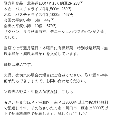
登喜和食品 北海道100ひきわり納豆2P 233円
木次 パスチャライズ牛乳500ml 259円
木次 パスチャライズ牛乳1000ml 467円
会田の平飼い卵 6個 447円
会田の平飼い卵 10個 679円
ザクセン、サラ秋田白神、デニッシュハウスのパンが入荷し
ました。
当店では毎週月曜日・木曜日に有機野菜・特別栽培野菜（無
農薬野菜・減農薬野菜）を入荷しています。
価格は税込です。
欠品、売切れの場合の場合はご容赦ください。取り置きや事
前予約もできますので、お問い合わせください。
▽過去の野菜・生物入荷状況は、こちら
★さいたま市緑区・浦和区・南区は3000円以上で配達料無料
で配達します。その他さいたま市・川口市・蕨市は5000円以
上で配達料無料で配達します。詳しくは
“こちら”
。