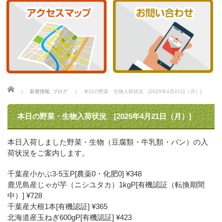
ホーム
新着情報
,
ブログ
本日の野菜・生物入荷状況 [2025年4月21日（月）]
本日の野菜・生物入荷状況 [2025年4月21日（月）]
本日入荷しました野菜・生物（豆腐類・牛乳類・パン）の入
荷状況をご案内します。
千葉産小かぶ3-5玉P[農薬0・化肥0] ¥348
鹿児島産じゃが芋（ニシユタカ）1kgP[有機認証（転換期間
中）] ¥728
千葉産大根1本[有機認証] ¥365
北海道産玉ねぎ600gP[有機認証] ¥423