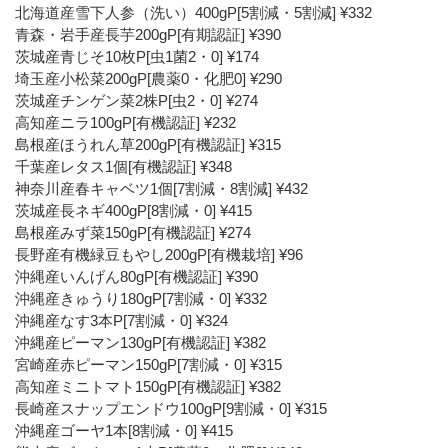
北海道産雪下人参（洗い）400gP[5割減・5割減] ¥332
青森・岩手産長芋200gP[有期認証] ¥390
茨城産青じそ10枚P[虫1菌2・0] ¥174
埼玉産小松菜200gP[農薬0・化肥0] ¥290
茨城産チンゲン菜2株P[虫2・0] ¥274
高知産ニラ100gP[有機認証] ¥232
島根産ほうれん草200gP[有機認証] ¥315
千葉産レタス1個[有機認証] ¥348
神奈川産春キャベツ1個[7割減・8割減] ¥432
茨城産長ネギ400gP[8割減・0] ¥415
島根産みず菜150gP[有機認証] ¥274
長野産有機緑豆もやし200gP[有機栽培] ¥96
沖縄産いんげん80gP[有機認証] ¥390
沖縄産きゅうり180gP[7割減・0] ¥332
沖縄産なす3本P[7割減・0] ¥324
沖縄産ピーマン130gP[有機認証] ¥382
宮崎産赤ピーマン150gP[7割減・0] ¥315
高知産ミニトマト150gP[有機認証] ¥382
長崎産スナップエンドウ100gP[9割減・0] ¥315
沖縄産ゴーヤ1本[8割減・0] ¥415