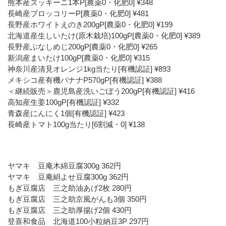
熊本産ズッキーニ1本P[農薬0・化肥0] ¥348
長崎産ブロッコリーP[農薬0・化肥0] ¥481
長野産ホワイトえのき200gP[農薬0・化肥0] ¥199
北海道産生しいたけ(原木栽培)100gP[農薬0・化肥0] ¥389
長野産ぶなしめじ200gP[農薬0・化肥0] ¥265
新潟産まいたけ100gP[農薬0・化肥0] ¥315
神奈川産清見オレンジ1kg当たり[有機認証] ¥893
メキシコ産有機バナナP570gP[有機認証] ¥388
＜継続販売＞鹿児島産洗いごぼう200gP[有機認証] ¥416
高知産生姜100gP[有機認証] ¥332
青森産にんにく1個[有機認証] ¥423
長崎産トマト100g当たり[6割減・0] ¥138
ヤマキ 豆庵木綿豆腐300g 362円
ヤマキ 豆庵絹よせ豆腐300g 362円
もぎ豆腐店 三之助油あげ2枚 280円
もぎ豆腐店 三之助京風がんも3個 350円
もぎ豆腐店 三之助厚揚げ2個 430円
登喜和食品 北海道100小粒納豆3P 297円