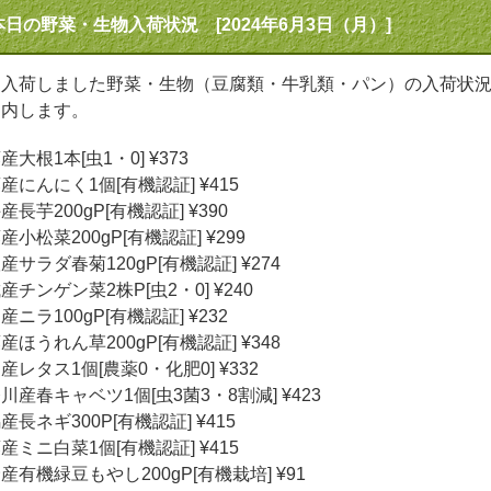
本日の野菜・生物入荷状況 [2024年6月3日（月）]
日入荷しました野菜・生物（豆腐類・牛乳類・パン）の入荷状
案内します。
産大根1本[虫1・0] ¥373
産にんにく1個[有機認証] ¥415
産長芋200gP[有機認証] ¥390
産小松菜200gP[有機認証] ¥299
産サラダ春菊120gP[有機認証] ¥274
産チンゲン菜2株P[虫2・0] ¥240
産ニラ100gP[有機認証] ¥232
産ほうれん草200gP[有機認証] ¥348
産レタス1個[農薬0・化肥0] ¥332
川産春キャベツ1個[虫3菌3・8割減] ¥423
産長ネギ300P[有機認証] ¥415
産ミニ白菜1個[有機認証] ¥415
産有機緑豆もやし200gP[有機栽培] ¥91