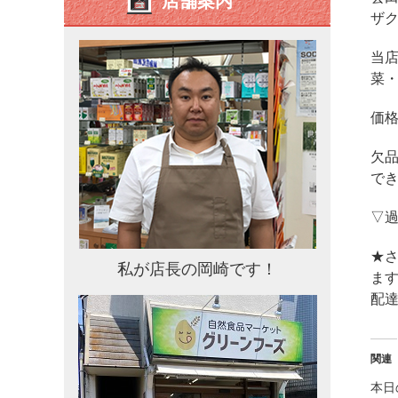
店舗案内
ザ
当
菜
価
欠
で
▽
★さ
私が店長の岡崎です！
ます
配
関連
本日