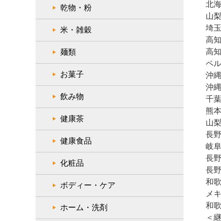
北海
乾物・粉
山梨
埼玉
米・雑穀
高知
高知
麺類
ペル
お菓子
沖縄
沖縄
飲み物
千葉
熊本
健康茶
山梨
長野
健康食品
岐阜
長野
化粧品
長野
和歌
ボディー・ケア
メキ
和歌
ホーム・洗剤
＜