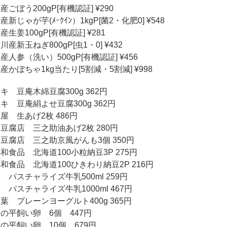
産ごぼう200gP[有機認証] ¥290
産新じゃが芋(ﾒｰｸｲﾝ）1kgP[菌2・化肥0] ¥548
産生姜100gP[有機認証] ¥281
川産新玉ねぎ800gP[虫1・0] ¥432
産人参（洗い）500gP[有機認証] ¥456
産かぼちゃ1kg当たり[5割減・5割減] ¥998
キ 豆庵木綿豆腐300g 362円
キ 豆庵絹よせ豆腐300g 362円
屋 生あげ2枚 486円
豆腐店 三之助油あげ2枚 280円
豆腐店 三之助京風がんも3個 350円
和食品 北海道100小粒納豆3P 275円
和食品 北海道100ひきわり納豆2P 216円
 パスチャライズ牛乳500ml 259円
 パスチャライズ牛乳1000ml 467円
葉 プレーンヨーグルト400g 365円
の平飼い卵 6個 447円
の平飼い卵 10個 679円