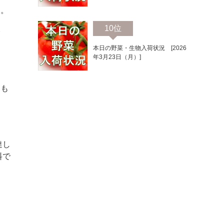
た。
10位
野
本日の野菜・生物入荷状況 [2026
年3月23日（月）]
約も
達し
料で