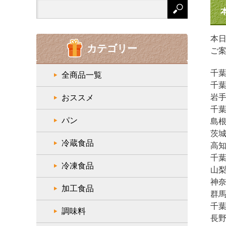
Search
for:
本
カテゴリー
ご
千葉
全商品一覧
千葉
岩手
おススメ
千葉
パン
島根
茨城
冷蔵食品
高知
千葉
冷凍食品
山梨
神奈
加工食品
群馬
千葉
調味料
長野