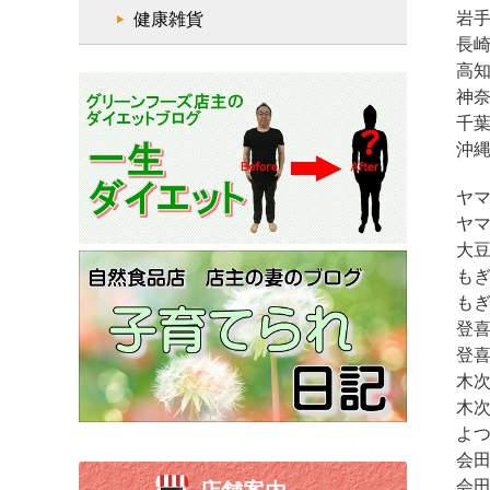
岩手
健康雑貨
長崎
高知
神奈
千葉
沖縄
ヤマ
ヤマ
大豆
もぎ
もぎ
登喜
登喜
木次
木次
よつ
会田
会田