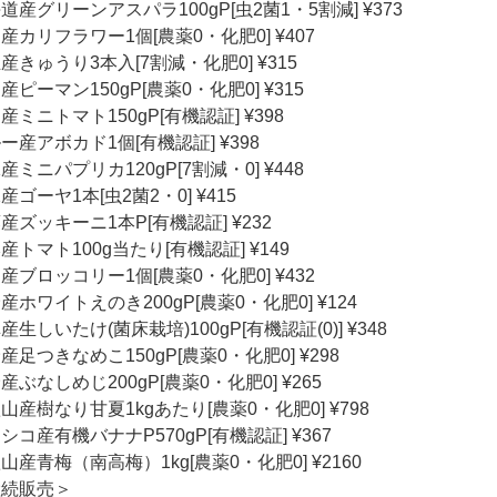
道産グリーンアスパラ100gP[虫2菌1・5割減] ¥373
産カリフラワー1個[農薬0・化肥0] ¥407
産きゅうり3本入[7割減・化肥0] ¥315
産ピーマン150gP[農薬0・化肥0] ¥315
産ミニトマト150gP[有機認証] ¥398
ー産アボカド1個[有機認証] ¥398
産ミニパプリカ120gP[7割減・0] ¥448
産ゴーヤ1本[虫2菌2・0] ¥415
産ズッキーニ1本P[有機認証] ¥232
産トマト100g当たり[有機認証] ¥149
産ブロッコリー1個[農薬0・化肥0] ¥432
産ホワイトえのき200gP[農薬0・化肥0] ¥124
産生しいたけ(菌床栽培)100gP[有機認証(0)] ¥348
産足つきなめこ150gP[農薬0・化肥0] ¥298
産ぶなしめじ200gP[農薬0・化肥0] ¥265
山産樹なり甘夏1kgあたり[農薬0・化肥0] ¥798
シコ産有機バナナP570gP[有機認証] ¥367
山産青梅（南高梅）1kg[農薬0・化肥0] ¥2160
継続販売＞