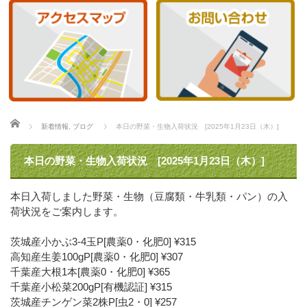
ホーム
新着情報
,
ブログ
本日の野菜・生物入荷状況 [2025年1月23日（木）]
本日の野菜・生物入荷状況 [2025年1月23日（木）]
本日入荷しました野菜・生物（豆腐類・牛乳類・パン）の入
荷状況をご案内します。
茨城産小かぶ3-4玉P[農薬0・化肥0] ¥315
高知産生姜100gP[農薬0・化肥0] ¥307
千葉産大根1本[農薬0・化肥0] ¥365
千葉産小松菜200gP[有機認証] ¥315
茨城産チンゲン菜2株P[虫2・0] ¥257