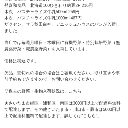
登喜和食品 北海道100ひきわり納豆2P 216円
木次 パスチャライズ牛乳500ml 259円
木次 パスチャライズ牛乳1000ml 467円
ザクセン、サラ秋田白神、デニッシュハウスのパンが入荷し
ました。
当店では毎週月曜日・木曜日に有機野菜・特別栽培野菜（無
農薬野菜・減農薬野菜）を入荷しています。
価格は税込です。
欠品、売切れの場合の場合はご容赦ください。取り置きや事
前予約もできますので、お問い合わせください。
▽過去の野菜・生物入荷状況は、こちら
★さいたま市緑区・浦和区・南区は3000円以上で配達料無料
で配達します。その他さいたま市・川口市・蕨市は5000円以
上で配達料無料で配達します。詳しくは
“こちら”
。