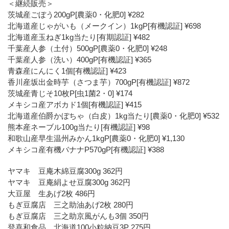
＜継続販売＞
茨城産ごぼう200gP[農薬0・化肥0] ¥282
北海道産じゃがいも（メークイン）1kgP[有機認証] ¥698
北海道産玉ねぎ1kg当たり[有期認証] ¥482
千葉産人参（土付）500gP[農薬0・化肥0] ¥248
千葉産人参（洗い）400gP[有機認証] ¥365
青森産にんにく1個[有機認証] ¥423
香川産坂出金時芋（さつま芋）700gP[有機認証] ¥872
茨城産青じそ10枚P[虫1菌2・0] ¥174
メキシコ産アボカド1個[有機認証] ¥415
北海道産伯爵かぼちゃ（白皮）1kg当たり[農薬0・化肥0] ¥532
熊本産ネーブル100g当たり[有機認証] ¥98
和歌山産早生温州みかん1kgP[農薬0・化肥0] ¥1,130
メキシコ産有機バナナP570gP[有機認証] ¥388
ヤマキ 豆庵木綿豆腐300g 362円
ヤマキ 豆庵絹よせ豆腐300g 362円
大豆屋 生あげ2枚 486円
もぎ豆腐店 三之助油あげ2枚 280円
もぎ豆腐店 三之助京風がんも3個 350円
登喜和食品 北海道100小粒納豆3P 275円