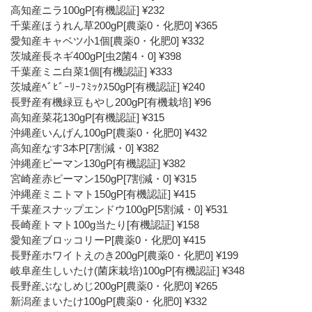
高知産ニラ100gP[有機認証] ¥232
千葉産ほうれん草200gP[農薬0・化肥0] ¥365
愛知産キャベツ小1個[農薬0・化肥0] ¥332
茨城産長ネギ400gP[虫2菌4・0] ¥398
千葉産ミニ白菜1個[有機認証] ¥333
茨城産ﾍﾞﾋﾞｰﾘｰﾌﾐｯｸｽ50gP[有機認証] ¥240
長野産有機緑豆もやし200gP[有機栽培] ¥96
高知産菜花130gP[有機認証] ¥315
沖縄産いんげん100gP[農薬0・化肥0] ¥432
高知産なす3本P[7割減・0] ¥382
沖縄産ピーマン130gP[有機認証] ¥382
宮崎産赤ピーマン150gP[7割減・0] ¥315
沖縄産ミニトマト150gP[有機認証] ¥415
千葉産スナップエンドウ100gP[5割減・0] ¥531
長崎産トマト100g当たり[有機認証] ¥158
愛知産ブロッコリーP[農薬0・化肥0] ¥415
長野産ホワイトえのき200gP[農薬0・化肥0] ¥199
岐阜産生しいたけ(菌床栽培)100gP[有機認証] ¥348
長野産ぶなしめじ200gP[農薬0・化肥0] ¥265
新潟産まいたけ100gP[農薬0・化肥0] ¥332