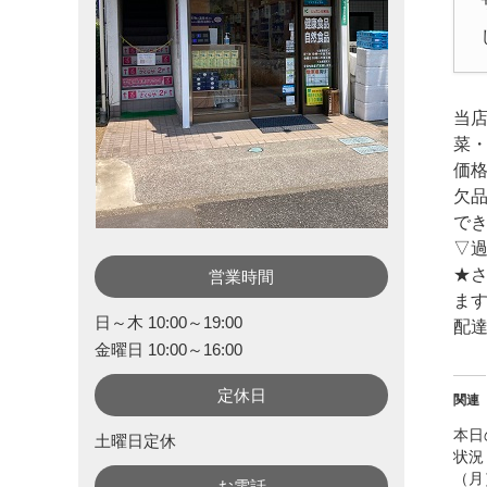
当
菜
価
欠
で
▽
★さ
営業時間
ます
日～木 10:00～19:00
配
金曜日 10:00～16:00
定休日
関連
本日
土曜日定休
状況 
（月
お電話