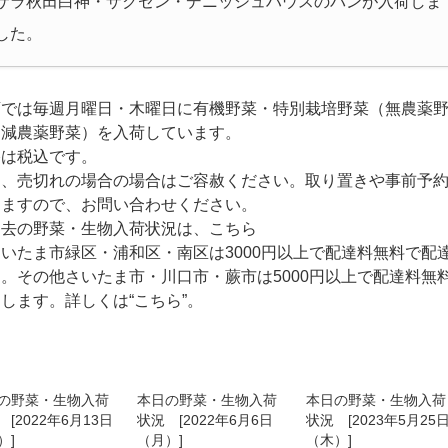
サラ秋田白神・ザクセン・デニッシュハウスのパンが入荷しま
した。
店では毎週月曜日・木曜日に有機野菜・特別栽培野菜（無農薬
・減農薬野菜）を入荷しています。
格は税込です。
品、売切れの場合の場合はご容赦ください。取り置きや事前予
きますので、お問い合わせください。
過去の野菜・生物入荷状況は、こちら
いたま市緑区・浦和区・南区は3000円以上で配達料無料で配
。その他さいたま市・川口市・蕨市は5000円以上で配達料無
達します。詳しくは
“こちら”
。
の野菜・生物入荷
本日の野菜・生物入荷
本日の野菜・生物入荷
[2022年6月13日
状況 [2022年6月6日
状況 [2023年5月25
）]
（月）]
（木）]