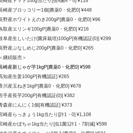
長崎産トマト100g当たり[虫4菌4・0] ¥118
長崎産ブロッコリー1個[農薬0・化肥0] ¥448
長野産ホワイトえのき200gP[農薬0・化肥0] ¥96
鳥取産エリンギ100gP[農薬0・化肥0] ¥216
岐阜産生しいたけ(菌床栽培)100gP[有機認証(0)] ¥299
長野産ぶなしめじ200gP[農薬0・化肥0] ¥265
＜継続販売＞
長崎産新じゃが芋1kgP[農薬0・化肥0] ¥598
高知産生姜100gP[有機認証] ¥265
香川産玉ねぎ1kgP[農薬0・化肥0] ¥678
岩手産長芋200gP[有機認証(0)] ¥382
青森産にんにく1個[有機認証] ¥373
宮崎産らっきょう1kg当たり[許1・0] ¥1,108
宮崎産かぼちゃ1kg当たり[虫1菌1許1・7割減] ¥598