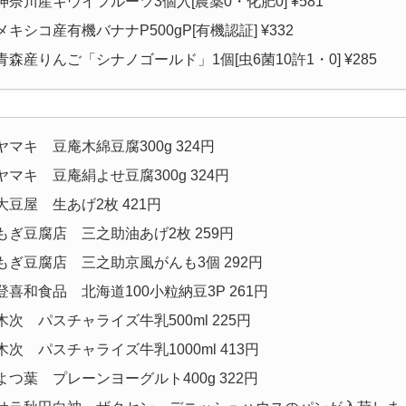
神奈川産キウイフルーツ3個入[農薬0・化肥0] ¥581
メキシコ産有機バナナP500gP[有機認証] ¥332
青森産りんご「シナノゴールド」1個[虫6菌10許1・0] ¥285
ヤマキ 豆庵木綿豆腐300g 324円
ヤマキ 豆庵絹よせ豆腐300g 324円
大豆屋 生あげ2枚 421円
もぎ豆腐店 三之助油あげ2枚 259円
もぎ豆腐店 三之助京風がんも3個 292円
登喜和食品 北海道100小粒納豆3P 261円
木次 パスチャライズ牛乳500ml 225円
木次 パスチャライズ牛乳1000ml 413円
よつ葉 プレーンヨーグルト400g 322円