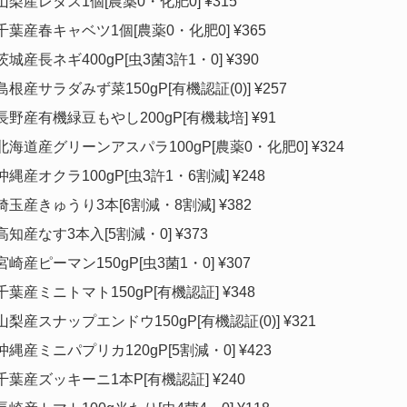
山梨産レタス1個[農薬0・化肥0] ¥315
千葉産春キャベツ1個[農薬0・化肥0] ¥365
茨城産長ネギ400gP[虫3菌3許1・0] ¥390
島根産サラダみず菜150gP[有機認証(0)] ¥257
長野産有機緑豆もやし200gP[有機栽培] ¥91
北海道産グリーンアスパラ100gP[農薬0・化肥0] ¥324
沖縄産オクラ100gP[虫3許1・6割減] ¥248
埼玉産きゅうり3本[6割減・8割減] ¥382
高知産なす3本入[5割減・0] ¥373
宮崎産ピーマン150gP[虫3菌1・0] ¥307
千葉産ミニトマト150gP[有機認証] ¥348
山梨産スナップエンドウ150gP[有機認証(0)] ¥321
沖縄産ミニパプリカ120gP[5割減・0] ¥423
千葉産ズッキーニ1本P[有機認証] ¥240