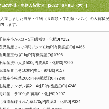
本日の野菜・生物入荷状況 [2022年6月9日（木）]
日入荷しました野菜・生物（豆腐類・牛乳類・パン）の入荷状
案内します。
千葉産小かぶ3－5玉[農薬0・化肥0] ¥232
鹿児島産じゃが芋(デジマ)1kgP[有機認証(0)] ¥465
香川産玉ねぎ1kgP[有機認証(0)] ¥706
千葉産洗い人参500gP[農薬0・化肥0] ¥290
茨城産青じそ10枚P[虫1・9割減] ¥157
島根産小松菜200gP[有機認証(0)] ¥248
山梨産チンゲン菜2－4株P[有機認証(0)] ¥248
高知産ニラ100gP[農薬0・化肥0] ¥207
北海道産ほうれん草170gP[農薬0・化肥0] ¥324