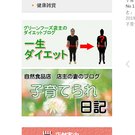
子育
健康雑貨
No
と」
201
子育