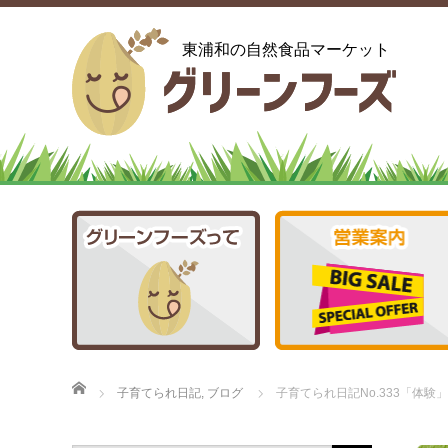
東浦和の自然食品マーケット
ホーム
子育てられ日記
,
ブログ
子育てられ日記No.333「体験」