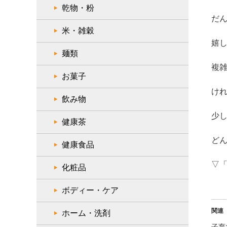
乾物・粉
だ
米・雑穀
嬉
麺類
複
お菓子
け
飲み物
少
健康茶
ど
健康食品
▽
化粧品
ボディー・ケア
関連
ホーム・洗剤