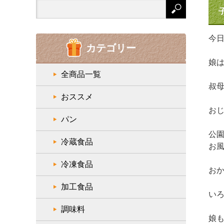
Search
for:
今
カテゴリー
娘
全商品一覧
叔
おススメ
お
パン
公
冷蔵食品
お
冷凍食品
お
加工食品
い
調味料
娘