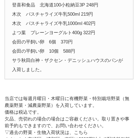
登喜和食品 北海道100小粒納豆3P 248円
木次 パスチャライズ牛乳500ml 219円
木次 パスチャライズ牛乳1000ml 402円
よつ葉 プレーンヨーグルト400g 322円
会田の平飼い卵 6個 370円
会田の平飼い卵 10個 588円
サラ秋田白神・ザクセン・デニッシュハウスのパンが
入荷しました。
当店では毎週月曜日・木曜日に有機野菜・特別栽培野菜（無
農薬野菜・減農薬野菜）を入荷しています。
価格は税込です。
欠品、売切れの場合の場合はご容赦ください。取り置きや事
前予約もできますので、お問い合わせください。
▽過去の野菜・生物入荷状況は、こちら