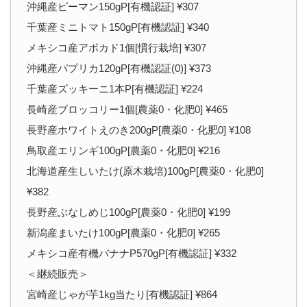
沖縄産ピーマン150gP[有機認証] ¥307
千葉産ミニトマト150gP[有機認証] ¥340
メキシコ産アボカド1個[慣行栽培] ¥307
沖縄産パプリカ120gP[有機認証(0)] ¥373
千葉産ズッキーニ1本P[有機認証] ¥224
長崎産ブロッコリー1個[農薬0・化肥0] ¥465
長野産ホワイトえのき200gP[農薬0・化肥0] ¥108
鳥取産エリンギ100gP[農薬0・化肥0] ¥216
北海道産生しいたけ(原木栽培)100gP[農薬0・化肥0]
¥382
長野産ぶなしめじ100gP[農薬0・化肥0] ¥199
新潟産まいたけ100gP[農薬0・化肥0] ¥265
メキシコ産有機バナナP570gP[有機認証] ¥332
＜継続販売＞
宮崎産じゃが芋1kg当たり[有機認証] ¥864