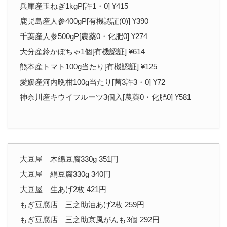
兵庫産玉ねぎ1kgP[許1・0] ¥415
鹿児島産人参400gP[有機認証(0)] ¥390
千葉産人参500gP[農薬0・化肥0] ¥274
大分産鈴かぼちゃ1個[有機認証] ¥614
熊本産トマト100g当たり[有機認証] ¥125
愛媛産河内晩柑100g当たり[菌3許3・0] ¥72
神奈川産キウイフルーツ3個入[農薬0・化肥0] ¥581
大豆屋 木綿豆腐330g 351円
大豆屋 絹豆腐330g 340円
大豆屋 生あげ2枚 421円
もぎ豆腐店 三之助油あげ2枚 259円
もぎ豆腐店 三之助京風がんも3個 292円