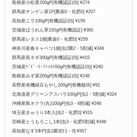
島根産小松菜200gP[有機認証(0)] ¥274
群馬産チンゲン菜1P[農薬0・化肥0] ¥207
高知産ニラ100gP[有機認証(0)] ¥199
茨城産ほうれん草150gP[有機認証] ¥365
群馬産レタス1個[農薬0・化肥0] ¥299
神奈川産春キャベツ1個[虫2菌2・5割減] ¥348
群馬産長ネギ300gP[有機認証(0)] ¥415
茨城産ﾍﾞﾋﾞｰﾘｰﾌﾐｯｸｽ50gP[有機認証(0)] ¥240
島根産みず菜200gP[有機認証(0)] ¥248
長野産有機緑豆もやし200gP[有機栽培] ¥91
北海道産グリーンアスパラ100gP[虫2・5割減] ¥324
沖縄産島オクラ(丸)100gP[虫3・6割減] ¥248
埼玉産きゅうり3本入[虫2・化肥0] ¥315
宮崎産とうもろこし1本[虫3・化肥5割減] ¥348
高知産なす3本P[虫1菌3許1・0] ¥357