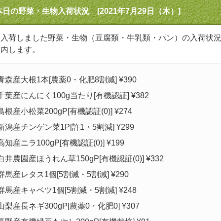
本日の野菜・生物入荷状況 [2021年7月29日（木）]
日入荷しました野菜・生物（豆腐類・牛乳類・パン）の入荷状
案内します。
青森産大根1本[農薬0・化肥8割減] ¥390
千葉産にんにく100g当たり[有機認証] ¥382
島根産小松菜200gP[有機認証(0)] ¥274
新潟産チンゲン菜1P[許1・5割減] ¥299
高知産ニラ100gP[有機認証(0)] ¥199
白井農園産ほうれん草150gP[有機認証(0)] ¥332
群馬産レタス1個[5割減・5割減] ¥290
群馬産キャベツ1個[5割減・5割減] ¥248
山梨産長ネギ300gP[農薬0・化肥0] ¥307