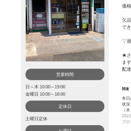
価
欠
で
▽
★さ
ます
配
営業時間
日～木 10:00～19:00
関連
金曜日 10:00～16:00
本日
状況 
定休日
（木
202
土曜日定休
ブロ
お電話