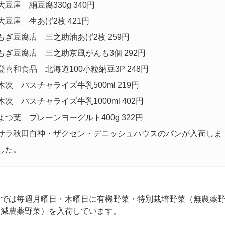
大豆屋 絹豆腐330g 340円
大豆屋 生あげ2枚 421円
もぎ豆腐店 三之助油あげ2枚 259円
もぎ豆腐店 三之助京風がんも3個 292円
登喜和食品 北海道100小粒納豆3P 248円
木次 パスチャライズ牛乳500ml 219円
木次 パスチャライズ牛乳1000ml 402円
よつ葉 プレーンヨーグルト400g 322円
サラ秋田白神・ザクセン・デニッシュハウスのパンが入荷しま
した。
店では毎週月曜日・木曜日に有機野菜・特別栽培野菜（無農薬
・減農薬野菜）を入荷しています。