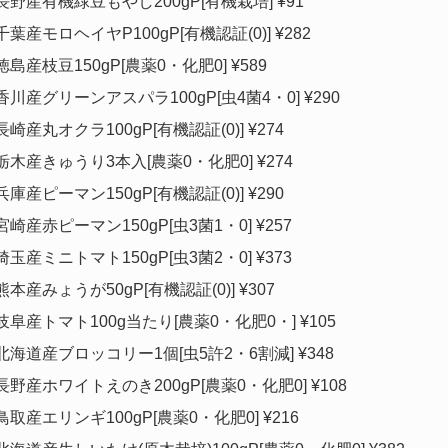
長野産有機緑豆もやし200gP[有機栽培] ¥91
千葉産モロヘイヤP100gP[有機認証(0)] ¥282
徳島産枝豆150gP[農薬0・化肥0] ¥589
香川産グリーンアスパラ100gP[虫4菌4・0] ¥290
長崎産丸オクラ100gP[有機認証(0)] ¥274
栃木産きゅうり3本入[農薬0・化肥0] ¥274
兵庫産ピーマン150gP[有機認証(0)] ¥290
宮崎産赤ピーマン150gP[虫3菌1・0] ¥257
埼玉産ミニトマト150gP[虫3菌2・0] ¥373
熊本産みょうが50gP[有機認証(0)] ¥307
岐阜産トマト100g当たり[農薬0・化肥0・] ¥105
北海道産ブロッコリー1個[虫5許2・6割減] ¥348
長野産ホワイトえのき200gP[農薬0・化肥0] ¥108
鳥取産エリンギ100gP[農薬0・化肥0] ¥216