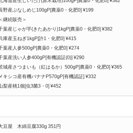
北海道産生しいたけ(原木栽培)100gP[農薬0・化肥0] ¥382
長野産ぶなしめじ100gP[農薬0・化肥0] ¥199
＜継続販売＞
千葉産じゃが芋(きたあかり)1kgP[農薬0・化肥0] ¥382
兵庫産玉ねぎ1kgP[許1・化肥0] ¥415
千葉産人参500gP[農薬0・化肥0] ¥274
千葉産洗い人参400gP[有機認証(0)] ¥290
茨城産さつまいも（紅はるか）500gP[農薬0・化肥0] ¥365
メキシコ産有機バナナP570gP[有機認証] ¥332
山梨産桃1個[虫3菌3・0] ¥452
大豆屋 木綿豆腐330g 351円