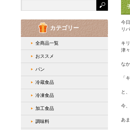
Search
for:
今
カテゴリー
リ
全商品一覧
キ
津
おススメ
な
パン
「
冷蔵食品
と
冷凍食品
今
加工食品
あ
調味料