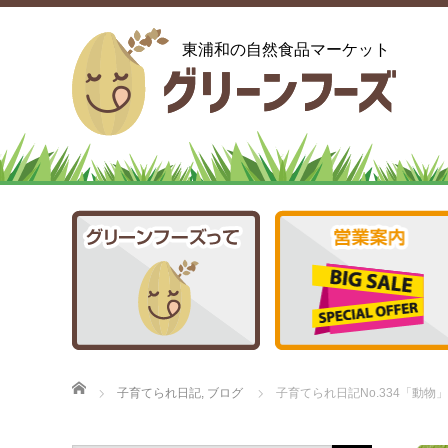
東浦和の自然食品マーケット
ホーム
子育てられ日記
,
ブログ
子育てられ日記No.334「動物」