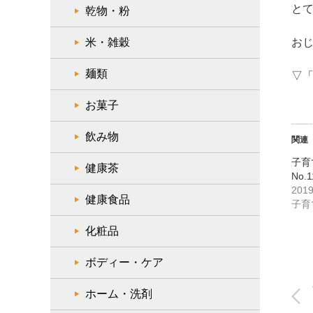
と
乾物・粉
米・雑穀
お
麺類
▽
お菓子
飲み物
関連
子育
健康茶
No
201
健康食品
子育
化粧品
ボディー・ケア
ホーム・洗剤