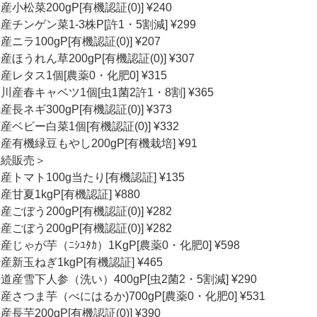
産小松菜200gP[有機認証(0)] ¥240
産チンゲン菜1-3株P[許1・5割減] ¥299
産ニラ100gP[有機認証(0)] ¥207
産ほうれん草200gP[有機認証(0)] ¥307
産レタス1個[農薬0・化肥0] ¥315
川産春キャベツ1個[虫1菌2許1・8割] ¥365
産長ネギ300gP[有機認証(0)] ¥373
産ベビー白菜1個[有機認証(0)] ¥332
産有機緑豆もやし200gP[有機栽培] ¥91
継続販売＞
産トマト100g当たり[有機認証] ¥135
産甘夏1kgP[有機認証] ¥880
産ごぼう200gP[有機認証(0)] ¥282
産ごぼう200gP[有機認証(0)] ¥282
産じゃが芋（ﾆｼﾕﾀｶ）1KgP[農薬0・化肥0] ¥598
産新玉ねぎ1kgP[有機認証] ¥465
道産雪下人参（洗い）400gP[虫2菌2・5割減] ¥290
産さつま芋（べにはるか)700gP[農薬0・化肥0] ¥531
産長芋200gP[有機認証(0)] ¥390