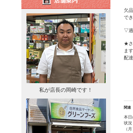
店舗案内
欠
で
▽
★さ
ます
配
私が店長の岡崎です！
関連
本日
状況
（月