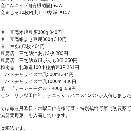
産にんにく1個[有機認証] ¥373
産青じそ10枚P[虫1・9割減] ¥157
キ 豆庵木綿豆腐300g 340円
キ 豆庵絹よせ豆腐300g 340円
屋 生あげ2枚 464円
豆腐店 三之助油あげ2枚 280円
豆腐店 三之助京風がんも3個 350円
和食品 北海道100小粒納豆3P 261円
 パスチャライズ牛乳500ml 244円
 パスチャライズ牛乳1000ml 436円
葉 プレーンヨーグルト400g 339円
クセン、サラ秋田白神、デニッシュハウスのパンが入荷しまし
店では毎週月曜日・木曜日に有機野菜・特別栽培野菜（無農薬
・減農薬野菜）を入荷しています。
格は税込です。