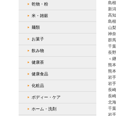
島根
乾物・粉
新潟
高知
米・雑穀
島根
麺類
山梨
神奈
お菓子
群馬
千葉
飲み物
長野
＜
健康茶
熊本
熊本
健康食品
岩手
岩手
化粧品
長崎
長崎
ボディー・ケア
北海
千葉
ホーム・洗剤
岩手