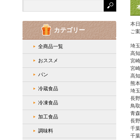
Search
for:
本
カテゴリー
ご
埼玉
全商品一覧
高知
おススメ
宮崎
宮崎
パン
高知
熊本
冷蔵食品
埼玉
長野
冷凍食品
鳥取
青森
加工食品
長野
千葉
調味料
千葉