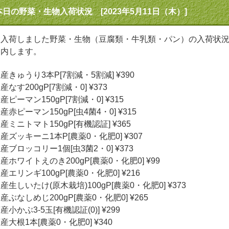
本日の野菜・生物入荷状況 [2023年5月11日（木）]
日入荷しました野菜・生物（豆腐類・牛乳類・パン）の入荷状
案内します。
産きゅうり3本P[7割減・5割減] ¥390
産なす200gP[7割減・0] ¥373
産ピーマン150gP[7割減・0] ¥315
産赤ピーマン150gP[虫4菌4・0] ¥315
産ミニトマト150gP[有機認証] ¥365
産ズッキーニ1本P[農薬0・化肥0] ¥307
産ブロッコリー1個[虫3菌2・0] ¥373
産ホワイトえのき200gP[農薬0・化肥0] ¥99
産エリンギ100gP[農薬0・化肥0] ¥216
産生しいたけ(原木栽培)100gP[農薬0・化肥0] ¥373
産ぶなしめじ200gP[農薬0・化肥0] ¥265
産小かぶ3-5玉[有機認証(0)] ¥299
産大根1本[農薬0・化肥0] ¥340