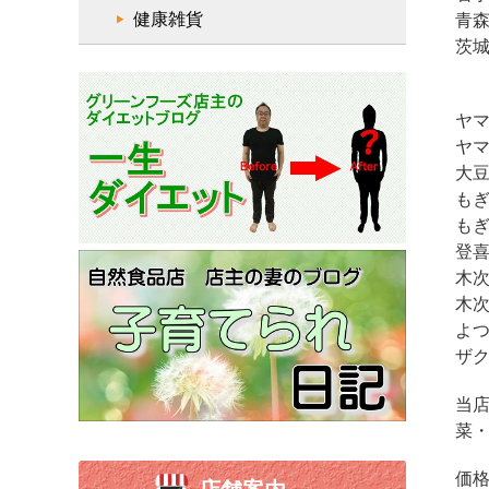
健康雑貨
青森
茨城
ヤマ
ヤマ
大豆
もぎ
もぎ
登喜
木次
木次
よつ
ザ
当
菜
価