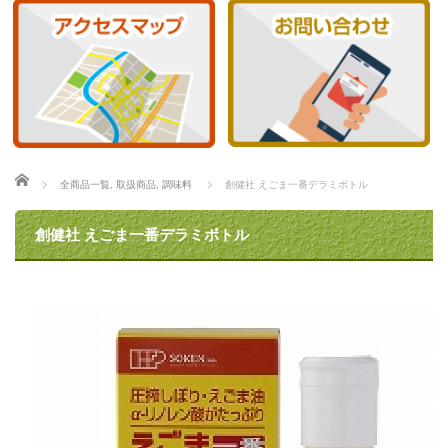
ホーム
全商品一覧
,
取扱商品
,
調味料
創健社 えごま一番デラミボトル
創健社 えごま一番デラミボトル