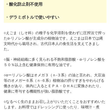
・酸化防止剤不使用
・デラミボトルで使いやすい
○えごま（しそ科）の種子を化学溶剤を使わずに圧搾法で搾っ
たα‐リノレン酸が主成分の植物油です。えごまは日本では縄
文時代から栽培され、古代日本人の食生活を支えてきまし
た。
○脳・神経組織に多く見られる不飽和脂肪酸・α‐リノレン酸を
５０％以上含む健康保持に有用な油です。
○αーリノレン酸はオメガ３（ｎ-３系）の油と言われ、大豆油
等のオメガー６系（ｎ‐６系）植物油の摂りすぎをやわらげる
働きがあり、体内に入るとＥＰＡ・ＤＨＡに変換されたり、
健康に寄与する機能性が強い脂肪酸です。
○なるべく生のままお召し上がりいただくことをおすすめいた
します。お料理ではドレッシングに使ったり、味噌汁・煮