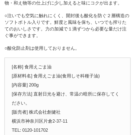
物・和え物等の仕上げに少し加えると味にコクが出ます。
○注いでも空気に触れにくく、開封後も酸化を防ぐ２層構造の
ソフトボトル入りです。鮮度と風味を保ち、いつでも搾りた
てのおいしさです。力の加減で１滴ずつから必要な量だけ注
ぐ事ができます。
○酸化防止剤は使用しておりません。
[名称] 食用えごま油
[原材料名] 食用えごま油(食用しそ科種子油)
[内容量] 200g
[保存方法] 直射日光を避け、常温の暗所に保存してく
ださい。
[販売者] 株式会社創健社
横浜市神奈川区片倉2-37-11
TEL: 0120-101702