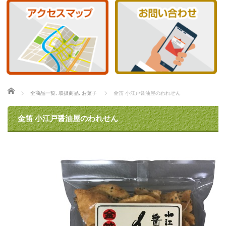
ホーム
全商品一覧
,
取扱商品
,
お菓子
金笛 小江戸醤油屋のわれせん
金笛 小江戸醤油屋のわれせん