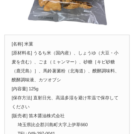
[名称] 米菓
[原材料名] うるち米（国内産）、しょうゆ（大豆・小
麦を含む）、ごま（ミャンマー）、砂糖［キビ砂糖
（鹿児島）］、馬鈴薯澱粉（北海道）、醗酵調味料、
醗酵調味液、カツオブシ
[内容量] 125g
[保存方法] 直射日光、高温多湿を避け常温で保存して
ください
[販売者] 笛木醤油株式会社
埼玉県比企郡川島町大字上伊草660
TEL: 049-297-0041