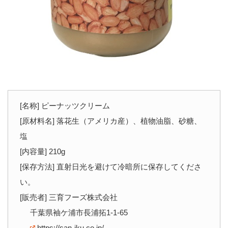
[名称] ピーナッツクリーム
[原材料名] 落花生（アメリカ産）、植物油脂、砂糖、
塩
[内容量] 210g
[保存方法] 直射日光を避けて冷暗所に保存してくださ
い。
[販売者] 三育フーズ株式会社
千葉県袖ケ浦市長浦拓1-1-65
https://san-iku.co.jp/