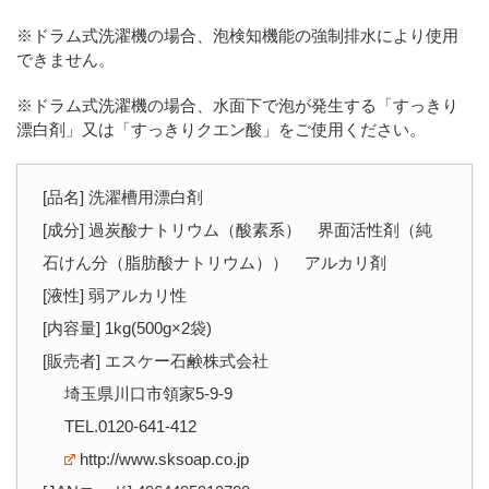
※ドラム式洗濯機の場合、泡検知機能の強制排水により使用
できません。
※ドラム式洗濯機の場合、水面下で泡が発生する「すっきり
漂白剤」又は「すっきりクエン酸」をご使用ください。
[品名] 洗濯槽用漂白剤
[成分] 過炭酸ナトリウム（酸素系） 界面活性剤（純
石けん分（脂肪酸ナトリウム）） アルカリ剤
[液性] 弱アルカリ性
[内容量] 1kg(500g×2袋)
[販売者] エスケー石鹸株式会社
埼玉県川口市領家5-9-9
TEL.0120-641-412
http://www.sksoap.co.jp