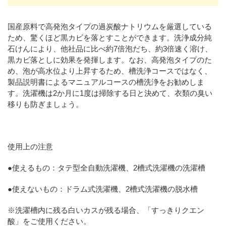
国産原料で高発泡タイプの過炭酸ナトリウムを厳選している
ため、驚くほど黒カビを落とすことができます。洗浄成分純
石けんにより、他社品に比べ約7倍泡だち、約3倍速く溶け、
黒カビ落としに効果を発揮します。なお、高発泡タイプのた
め、泡が高水位より上昇するため、槽洗浄コースではなく、
製品説明書によるマニュアルコースの槽洗浄をお勧めしま
す。洗濯機は2か月に1度は掃除する日と決めて、衣類の臭い
移りも防ぎましょう。
使用上の注意
●使えるもの：タテ型全自動洗濯機、2槽式洗濯機の洗濯槽
●使えないもの：ドラム式洗濯機、2槽式洗濯機の脱水槽
※洗濯槽内に残る白いカスが残る場合、「すっきりクエン
酸」をご使用ください。