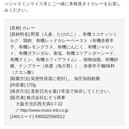
☆ジャスミンライス等とご一緒に本格派タイカレーをお楽し
みください。
[名称] カレー
[原材料名] 野菜（人参、たけのこ）、有機ココナッツミ
ルク、鶏肉、有機レッドカレーペースト（有機赤唐辛
子、有機レモングラス、有機にんにく、有機シャロッ
ト、有機ガランガル、食塩、有機コリアンダーシード、
有機クミン、有機カフィアライム）、植物油脂、有機砂
糖、ナンプラー（魚醤（魚介類））、赤唐辛子/酸味料
（クエン酸）
[殺菌方法] 気密性容器に密封し、加圧加熱殺菌
[内容量] 170g
[保存方法] 直射日光を避け常温で保存してください。
[販売者] 株式会社むそう商事
大阪市北区西天満3-7-22
http://www.muso-intl.co.jp
[JANコード] 4958325560012