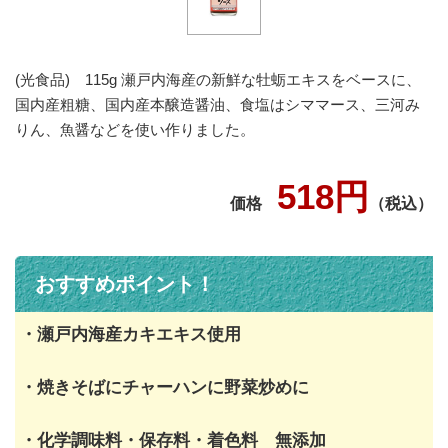
(光食品) 115g 瀬戸内海産の新鮮な牡蛎エキスをベースに、
国内産粗糖、国内産本醸造醤油、食塩はシママース、三河み
りん、魚醤などを使い作りました。
518円
価格
（税込）
おすすめポイント！
・瀬戸内海産カキエキス使用
・焼きそばにチャーハンに野菜炒めに
・化学調味料・保存料・着色料 無添加