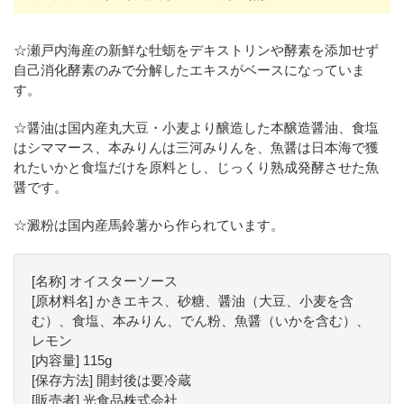
☆瀬戸内海産の新鮮な牡蛎をデキストリンや酵素を添加せず
自己消化酵素のみで分解したエキスがベースになっていま
す。
☆醤油は国内産丸大豆・小麦より醸造した本醸造醤油、食塩
はシママース、本みりんは三河みりんを、魚醤は日本海で獲
れたいかと食塩だけを原料とし、じっくり熟成発酵させた魚
醤です。
☆澱粉は国内産馬鈴薯から作られています。
[名称] オイスターソース
[原材料名] かきエキス、砂糖、醤油（大豆、小麦を含
む）、食塩、本みりん、でん粉、魚醤（いかを含む）、
レモン
[内容量] 115g
[保存方法] 開封後は要冷蔵
[販売者] 光食品株式会社