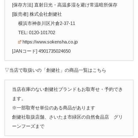
[保存方法] 直射日光・高温多湿を避け常温暗所保存
[販売者] 株式会社創健社
横浜市神奈川区片倉2-37-11
TEL: 0120-101702
https://www.sokensha.co.jp
[JANコード] 4901735024650
▽当店で取扱いの「創健社」の商品一覧はこちら
当店在庫のない創健社ブランドもお取寄せ・予約でき
ます。
※一部取寄せ単位のある商品があります
創健社取扱店舗、さいたま市緑区の自然食品店 グリ
ーンフーズまで