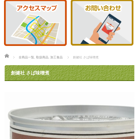
ホーム
全商品一覧
,
取扱商品
,
加工食品
創健社 さば味噌煮
創健社 さば味噌煮