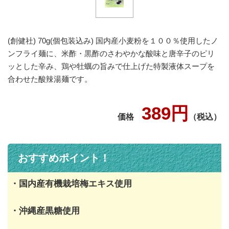
(創健社) 70g(個包装込み) 国内産小麦粉を１００％使用したノ
ンフライ麺に、米酢・黒酢のさわやかな酸味と唐辛子のピリ
ッとした辛み、鶏や牡蠣の旨みで仕上げた特製液体スープを
合わせた酸辣湯麺です。
389円
価格
（税込）
おすすめポイント！
・国内産有機栽培梅エキス使用
・沖縄産黒糖使用