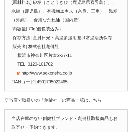
[原材料名] 砂糖［さとうきび（鹿児島県喜界島）］、
水飴（鹿児島）、有機梅エキス（奈良、三重）、黒糖
（沖縄）、食用なたね油（国内産）
[内容量] 70g(個包装込み）
[保存方法] 直射日光・高温多湿を避け常温暗所保存
[販売者] 株式会社創健社
横浜市神奈川区片倉2-37-11
TEL: 0120-101702
http://www.sokensha.co.jp
[JANコード] 4901735022465
▽当店で取扱いの「創健社」の商品一覧はこちら
当店在庫のない創健社ブランド・創健社取扱商品もお
取寄せ・予約できます。