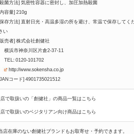
[殺菌方法] 気密性容器に密封し、加圧加熱殺菌
[内容量] 210g
[保存方法] 直射日光・高温多湿の所を避け、常温で保存してく
さい
[販売者] 株式会社創健社
横浜市神奈川区片倉2-37-11
TEL: 0120-101702
http://www.sokensha.co.jp
[JANコード] 4901735021512
当店で取扱いの「創健社」の商品一覧はこちら
当店で取扱いのベジタリアン向け商品はこちら
当店在庫のない創健社ブランドもお取寄せ・予約できます。