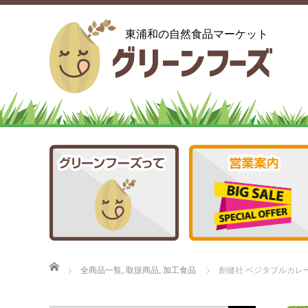
東浦和の自然食品マーケット
ホーム
全商品一覧
,
取扱商品
,
加工食品
創健社 ベジタブルカレー