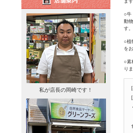
店舗案内
ま
○
動
す
○
を
○
り
私が店長の岡崎です！