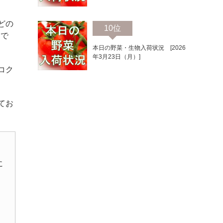
どの
10位
）で
本日の野菜・生物入荷状況 [2026
年3月23日（月）]
コク
てお
に