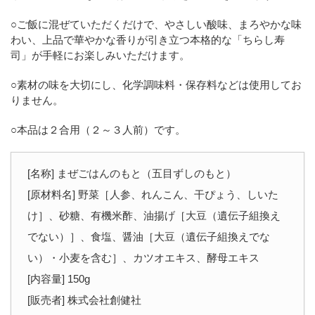
○ご飯に混ぜていただくだけで、やさしい酸味、まろやかな味
わい、上品で華やかな香りが引き立つ本格的な「ちらし寿
司」が手軽にお楽しみいただけます。
○素材の味を大切にし、化学調味料・保存料などは使用してお
りません。
○本品は２合用（２～３人前）です。
[名称] まぜごはんのもと（五目ずしのもと）
[原材料名] 野菜［人参、れんこん、干ぴょう、しいた
け］、砂糖、有機米酢、油揚げ［大豆（遺伝子組換え
でない）］、食塩、醤油［大豆（遺伝子組換えでな
い）・小麦を含む］、カツオエキス、酵母エキス
[内容量] 150g
[販売者] 株式会社創健社