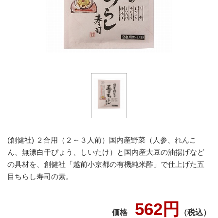
(創健社) ２合用（２～３人前）国内産野菜（人参、れんこ
ん、無漂白干ぴょう、しいたけ）と国内産大豆の油揚げなど
の具材を、創健社「越前小京都の有機純米酢」で仕上げた五
目ちらし寿司の素。
562円
価格
（税込）