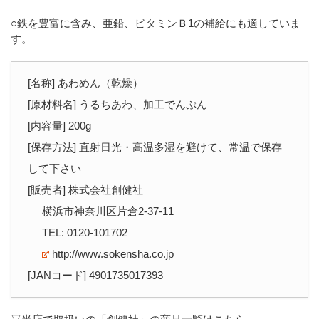
○鉄を豊富に含み、亜鉛、ビタミンＢ1の補給にも適していま
す。
[名称] あわめん（乾燥）
[原材料名] うるちあわ、加工でんぷん
[内容量] 200g
[保存方法] 直射日光・高温多湿を避けて、常温で保存
して下さい
[販売者] 株式会社創健社
横浜市神奈川区片倉2-37-11
TEL: 0120-101702
http://www.sokensha.co.jp
[JANコード] 4901735017393