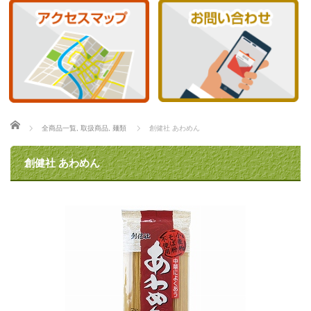
ホーム
全商品一覧
,
取扱商品
,
麺類
創健社 あわめん
創健社 あわめん