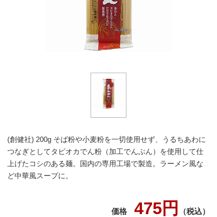
(創健社) 200g そば粉や小麦粉を一切使用せず、うるちあわに
つなぎとしてタピオカでん粉（加工でんぷん）を使用して仕
上げたコシのある麺。国内の専用工場で製造。ラーメン風な
ど中華風スープに。
475円
価格
（税込）