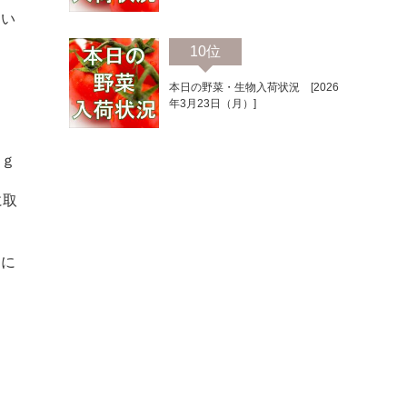
向い
10位
本日の野菜・生物入荷状況 [2026
年3月23日（月）]
ｇ
０ｇ
に取
途に