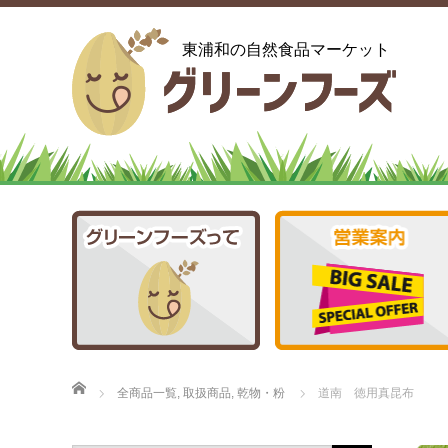
東浦和の自然食品マーケット
ホーム
全商品一覧
,
取扱商品
,
乾物・粉
道南 徳用真昆布