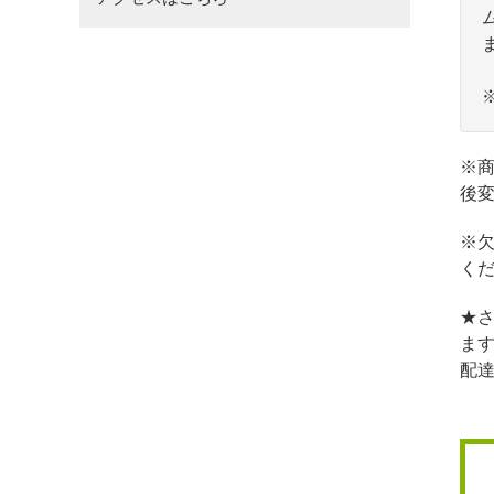
※
後
※
く
★さ
ます
配