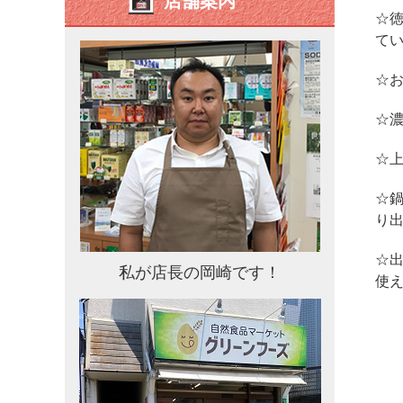
店舗案内
☆
て
☆
☆
☆
☆
り
☆
私が店長の岡崎です！
使