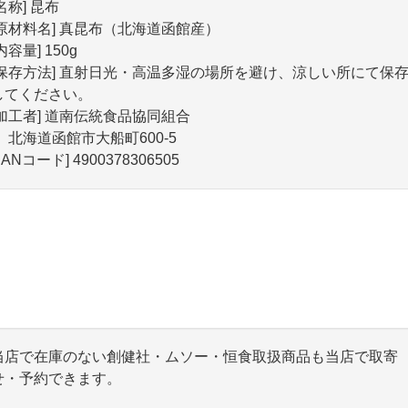
名称] 昆布
[原材料名] 真昆布（北海道函館産）
内容量] 150g
[保存方法] 直射日光・高温多湿の場所を避け、涼しい所にて保
してください。
[加工者] 道南伝統食品協同組合
北海道函館市大船町600-5
JANコード] 4900378306505
当店で在庫のない創健社・ムソー・恒食取扱商品も当店で取寄
せ・予約できます。