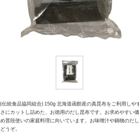
南伝統食品協同組合) 150g 北海道函館産の真昆布をご利用しや
きさにカットし詰めた、お徳用のだし昆布です。お求めやすい
ため普段使いの家庭料理に向いています。お味噌汁や鍋物のだ
にどうぞ。