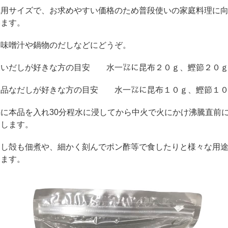
徳用サイズで、お求めやすい価格のため普段使いの家庭料理に
います。
お味噌汁や鍋物のだしなどにどうぞ。
濃いだしが好きな方の目安 水一㍑に昆布２０ｇ、鰹節２０
上品なだしが好きな方の目安 水一㍑に昆布１０ｇ、鰹節１
鍋に本品を入れ30分程水に浸してから中火で火にかけ沸騰直前
出します。
出し殻も佃煮や、細かく刻んでポン酢等で食したりと様々な用
えます。