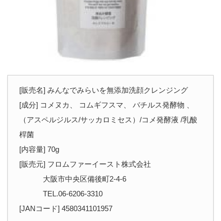
[販売名] みんなでみらいを無添加洗顔クレンジング
[成分] コメヌカ、 コムギフスマ、 バチルス発酵物 、
（アスペルジルス/サッカロミセス）/コメ発酵液 /乳酸
桿菌
[内容量] 70g
[販売元] フロムファーイースト株式会社
大阪市中央区備後町2-4-6
TEL.06-6206-3310
[JANコード] 4580341101957