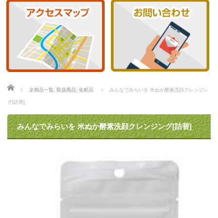
ホーム
全商品一覧
,
取扱商品
,
化粧品
みんなでみらいを 米ぬか酵素洗顔クレンジン
グ[詰替]
みんなでみらいを 米ぬか酵素洗顔クレンジング[詰替]