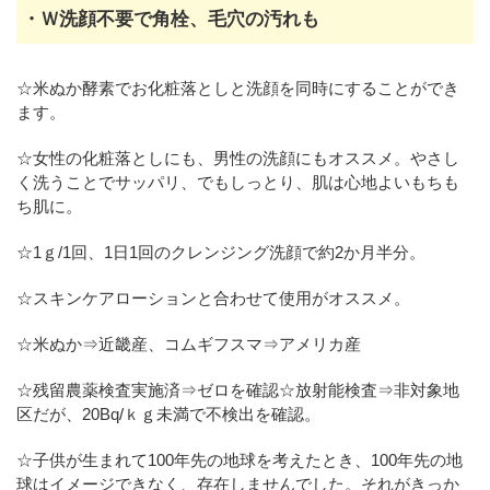
・Ｗ洗顔不要で角栓、毛穴の汚れも
☆米ぬか酵素でお化粧落としと洗顔を同時にすることができ
ます。
☆女性の化粧落としにも、男性の洗顔にもオススメ。やさし
く洗うことでサッパリ、でもしっとり、肌は心地よいもちも
ち肌に。
☆1ｇ/1回、1日1回のクレンジング洗顔で約2か月半分。
☆スキンケアローションと合わせて使用がオススメ。
☆米ぬか⇒近畿産、コムギフスマ⇒アメリカ産
☆残留農薬検査実施済⇒ゼロを確認☆放射能検査⇒非対象地
区だが、20Bq/ｋｇ未満で不検出を確認。
☆子供が生まれて100年先の地球を考えたとき、100年先の地
球はイメージできなく、存在しませんでした。それがきっか