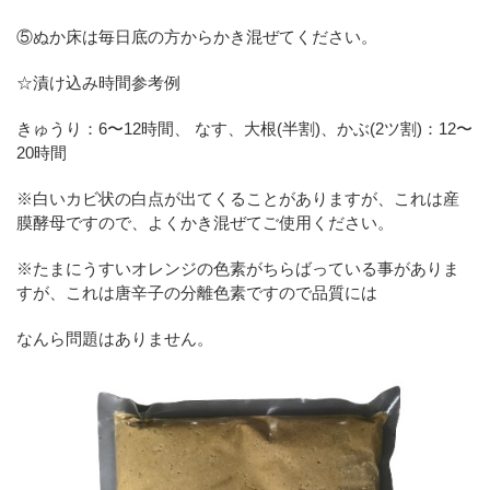
⑤ぬか床は毎日底の方からかき混ぜてください。
☆漬け込み時間参考例
きゅうり：6〜12時間、 なす、大根(半割)、かぶ(2ツ割)：12〜
20時間
※白いカビ状の白点が出てくることがありますが、これは産
膜酵母ですので、よくかき混ぜてご使用ください。
※たまにうすいオレンジの色素がちらばっている事がありま
すが、これは唐辛子の分離色素ですので品質には
なんら問題はありません。