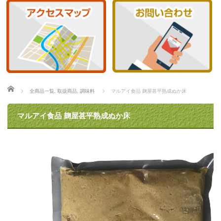
ホーム
全商品一覧
,
取扱商品
,
調味料
マルアイ食品 麹屋甚平熟成ぬか床
マルアイ食品 麹屋甚平熟成ぬか床